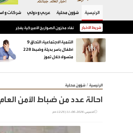
الرئيسية
شؤون محلية
عربي و دولي
شركات و است
شريط الأخبار
نفاد مخزون الصواريخ الأميركية يفجّر خلافًا بين 
‏التنمية الاجتماعية: التحاق 9
أطفال بأسر بديلة وضبط 228
متسولا خلال تموز
/
الرئيسية
شؤون محلية
احالة عدد من ضباط الأمن العام 
الخميس-2026-06-11 | 12:25 pm