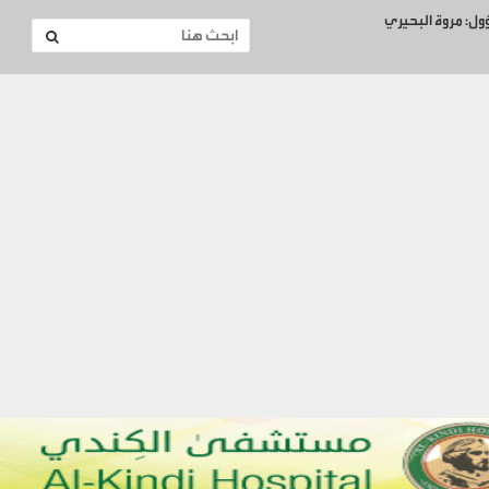
ؤول: مروة البحيري