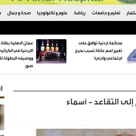
ثمار
تعليم و جامعات
رياضة
علوم و تكنولوجيا
صحة و جمال
ك
ترامب والبنتاغون
محكمة أردنية توافق على
عمان الاهلية بطلة 
تغيير اسم عائلة تسبب بحرج
الأردنية في الكراتي
اجتماعي وادبي!
ووصيفه البطولة للط
صور
ا
إلى التقاعد - أسماء