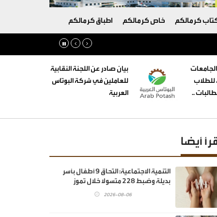
تاب كرمالكم
خاص كرمالكم
اطباق كرمالكم
الجامعات
بيان صادر عن اللجنة النقابية
ه للطلاب
للعاملين في شركة البوتاس
البات ..
العربية
قرأ أيضا
‏التنمية الاجتماعية: التحاق 9 أطفال بأسر
بديلة وضبط 228 متسولا خلال تموز
2026-08-06