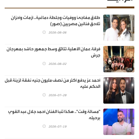
طلاق مفاجئ ووفيات وجلطة دماغية.. أزمات وأحزان
تلاحق فنانين مصريين (صور)
2026-08-06
فرقة عمان الأهلية تتألّق وسط جمهور حاشد بمهرجان
جرش
2026-08-02
أحمد عز يدفع أكثر من نصف مليون جنيه نفقة لزينة قبل
الحكم عليه
2026-07-28
"مسألة وقت".. هكذا تنبأ الفنان أحمد جلال عبد القوي
برحيله
2026-07-19