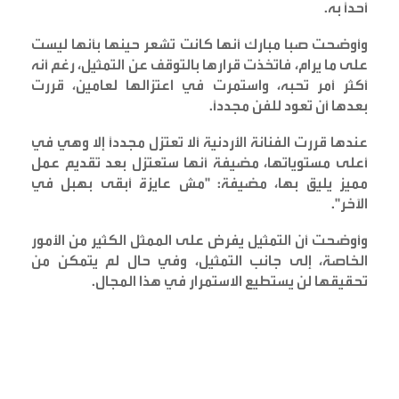
أحداً به
.
وأوضحت صبا مبارك أنها كانت تشعر حينها بأنها ليست
على ما يرام، فاتخذت قرارها بالتوقف عن التمثيل، رغم أنه
أكثر أمر تحبه، واستمرت في اعتزالها لعامين، قررت
بعدها أن تعود للفن مجدداً
.
عندها قررت الفنانة الأردنية ألا تعتزل مجدداً إلا وهي في
أعلى مستوياتها، مضيفة أنها ستعتزل بعد تقديم عمل
مميز يليق بها، مضيفة: "مش عايزة أبقى بهبل في
الآخر
".
وأوضحت أن التمثيل يفرض على الممثل الكثير من الأمور
الخاصة، إلى جانب التمثيل، وفي حال لم يتمكن من
تحقيقها لن يستطيع الاستمرار في هذا المجال
.