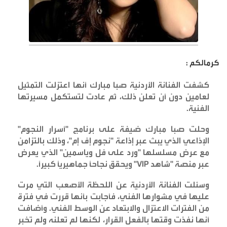
كرمالكم :
كشفت الفنانة الأردنية صبا مبارك أنها اعتزلت التمثيل
لعامين دون أن تعلن ذلك، ثم عادت لتستكمل مسيرتها
الفنية
.
وحلت صبا مبارك ضيفة على برنامج "أسرار النجوم"
الإذاعي الذي يبث عبر إذاعة "نجوم إف إم"، وذلك بالتزامن
مع عرض مسلسلها "ورد على فل وياسمين" الذي يعرض
عبر منصة "شاهد
VIP"
ويحقق نجاحاً جماهيرياً كبيراً
.
وسئلت الفنانة الأردنية عن اللحظة الأصعب التي مرت
عليها في مشوارها الفني، فأجابت بأنها قررت في فترة
من الفترات الاعتزال والابتعاد عن الوسط الفني. وأضافت
أنها نفذت وقتها بالفعل القرار، لكنها لم تعلنه ولم تخبر