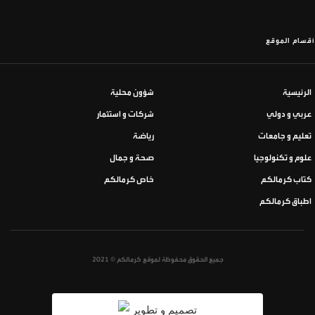
أقسام الموقع
الرئيسية
شؤون محلية
عربي و دولي
شركات و استثمار
تعليم و جامعات
رياضة
علوم و تكنولوجيا
صحة و جمال
كتاب كرمالكم
خاص كرمالكم
اطباق كرمالكم
جميع الحقوق محفوظة لموقع كرمالكم © 2021
تصميم و تطوير