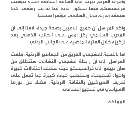
وأجرى الفريق تدريباً في الساعة السابعة مساء بتوقيت
فرانسيسكو، فيما سيكون لديه غدا تدريبٌ رسمي، كما
سيعقد مدربه جمال السلامي مؤتمرا صحفيا
.
وأكد المراسل أن جميع اللاعبين بصحة جيدة، لافتا إلى أن
المدرب السلامي ركز أمس على الجانب الذهني بعد
تركيزه خلال الفترة الماضية على الجانب البدني
.
أما بالنسبة لمشجعي الفريق من الجماهير الأردنية، فلفت
المراسل إلى أن رابطة مشجعي النشامى ستنطلق من
سان دييغو إلى فرانسيسكو حيث ستعقد احتفالات كبيرة
وأجواء تشجيعية، وستنصب خيمة كبيرة جدا تعمل على
تعريف الأميركيين بالثقافة الأردنية، فضلا عن دورها
الأسياسي في تشجيع النشامى
.
المملكة