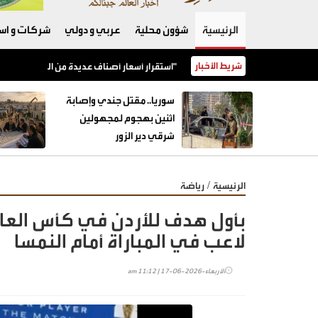
الرئيسية
شؤون محلية
عربي و دولي
شركات و است
شريط الأخبار
استقرار أسعار أصناف عديدة من الخضار مع ورود كميات وافرة إلى "السوق المركزي"
سوريا.. مقتل جندي وإصابة
اثنين بهجوم لمجهولين
شرقي دير الزور
/
الرئيسية
رياضة
بأول هدف للأردن في كأس العا
لاعب في المباراة أمام النمسا
الأربعاء-2026-06-17 | 11:12 am