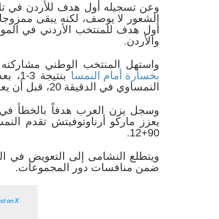
وعن تسجيله أول هدف للأردن في تار
الشعور لا يوصف، لكنه يبقى ممزوجا
أول هدف للمنتخب الأردني في المون
والأردن.
واستهل المنتخب الوطني مشاركته ال
بخسارة أمام النمسا
بنتيج
النمساوي في الدقيقة 20، قبل أن يعادل علوان النتيجة مع بداية الشوط الثاني.
يعزز ماركو أرناوتوفيتش تقدم النم
90+12.
ويتطلع النشامى إلى التعويض في المب
ضمن منافسات دور المجموعات.
st on X