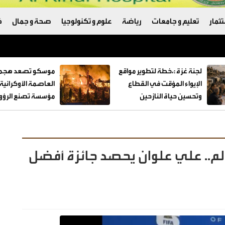
ثمار
تعليم و جامعات
رياضة
علوم و تكنولوجيا
صحة و جمال
ك
لجنة غزة :،خطة لتطوير مواقع
موسكو تصعد هجما
الإيواء المؤقت في القطاع
العاصمة الأوكراني
وتحسين حياة النازحين
مؤسسة تصنع الرؤوس
لم.. علي علوان يحصد جائزة أفضل