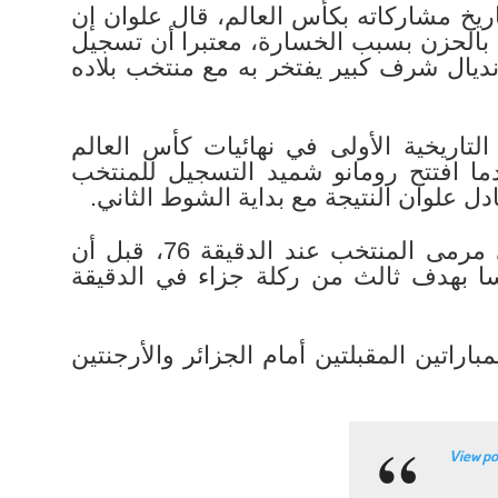
يخ مشاركاته بكأس العالم، قال علوان إن
 بالحزن بسبب الخسارة، معتبرا أن تسجيل
ديال شرف كبير يفتخر به مع منتخب بلاده
تاريخية الأولى في نهائيات كأس العالم
ة 3-1، بعدما افتتح رومانو شميد التسجيل للمنتخب
وسجل يزن العرب هدفاً بالخطأ في مرمى المنتخب عند الدقيقة 76، قبل أن
سا بهدف ثالث من ركلة جزاء في الدقيقة
اراتين المقبلتين أمام الجزائر والأرجنتين
View po