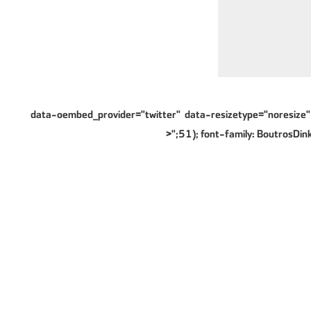
" data-oembed_provider="twitter" data-resizetype="noresize"
51); font-family: BoutrosDinku