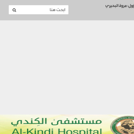
ؤول: مروة البحيري