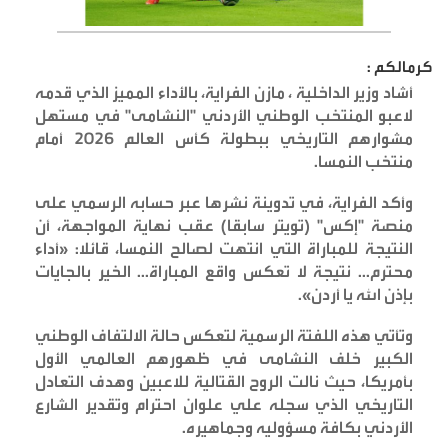
كرمالكم :
أشاد وزير الداخلية ، مازن الفراية، بالأداء المميز الذي قدمه
لاعبو المنتخب الوطني الأردني "النشامى" في مستهل
مشوارهم التاريخي ببطولة كأس العالم 2026 أمام
منتخب النمسا
.
وأكد الفراية، في تدوينة نشرها عبر حسابه الرسمي على
منصة "إكس" (تويتر سابقا) عقب نهاية المواجهة، أن
النتيجة للمباراة التي انتهت لصالح النمسا، قائلا: «أداء
محترم... نتيجة لا تعكس واقع المباراة... الخير بالجايات
بإذن الله يا أردن
».
وتأتي هذه اللفتة الرسمية لتعكس حالة الالتفاف الوطني
الكبير خلف النشامى في ظهورهم العالمي الأول
بأمريكا، حيث نالت الروح القتالية للاعبين وهدف التعادل
التاريخي الذي سجله علي علوان احترام وتقدير الشارع
الأردني بكافة مسؤوليه وجماهيره
.