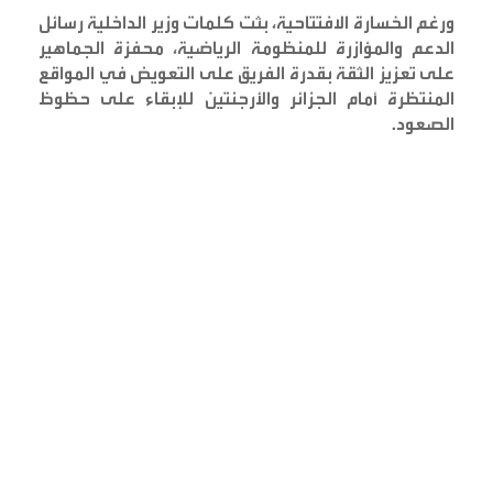
ورغم الخسارة الافتتاحية، بثت كلمات وزير الداخلية رسائل
الدعم والمؤازرة للمنظومة الرياضية، محفزة الجماهير
على تعزيز الثقة بقدرة الفريق على التعويض في المواقع
المنتظرة أمام الجزائر والأرجنتين للإبقاء على حظوظ
الصعود
.