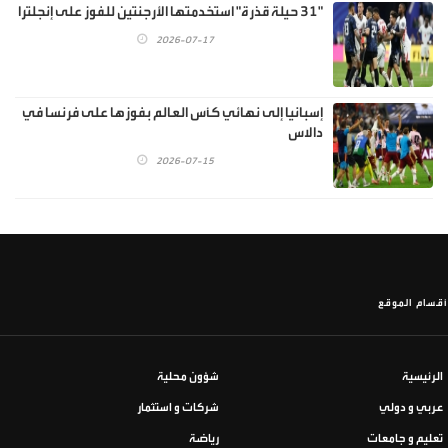
"31 حيلة قذرة" استخدمتها الأرجنتين للفوز على إنجلترا
2026-07-17
إسبانيا إلى نهائي كأس العالم بفوزها على فرنسا في
دالاس
2026-07-15
أقسام الموقع
الرئيسية
شؤون محلية
عربي و دولي
شركات و استثمار
تعليم و جامعات
رياضة