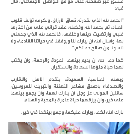
منشور عبر صفحته على مواقع التواصل الاجتماعي، قال
فيه
:
"
الحمد لله الذي بقدرته تُساق الأرزاق، وبكرمه تؤلف قلوب
العباد، تم بحمد الله وفضله عقد قراني على من اختارها
قلبي وارتضيت دينها وخلقها، فالحمد لله الذي جمعني
بها، وأسأل الله أن يبارك لنا ويوفقنا في حياتنا القادمة، ولا
تنسونا من صالح دعائكم
.”
كما دعا الله أن يديم بينهما المودة والرحمة، وأن يكتب
لهما حياةً ملؤها السعادة والاستقرار
.
وبهذه المناسبة السعيدة، يتقدم الأهل والأقارب
والأصدقاء بأصدق مشاعر التهنئة والتبريك للعروسين،
سائلين المولى عز وجل أن يبارك لهما، وأن يجمع بينهما
على خير، وأن يرزقهما حياةً عامرة بالمحبة والهناء
.
بارك الله لكما، وبارك عليكما، وجمع بينكما في خير
.