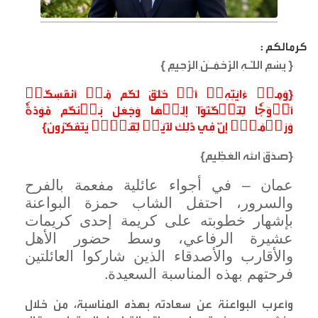
كرمالكم :
{
بِسْمِ اللَّـهِ الرَّحْمَـٰنِ الرَّحِيمِ
}
{
وَمِنۡ ءَايَٰتِهِۦٓ أَنۡ خَلَقَ لَكُم مِّنۡ أَنفُسِكُمۡ
أَزۡوَٰجٗا لِّتَسۡكُنُوٓاْ إِلَيۡهَا وَجَعَلَ بَيۡنَكُم مَّوَدَّةٗ
وَرَحۡمَةًۚ إِنَّ فِي ذَٰلِكَ لَأٓيَٰتٖ لِّقَوۡمٖ يَتَفَكَّرُونَ
}
{
صدَقَ الله العَظِيم
}
عمان – في أجواء عائلية مفعمة بالفرح
والسرور، احتفل الشاب حمزة البواعنة
بإشهار خطوبته على كريمة إحدى كريمات
عشيرة الرفاعي، وسط حضور الأهل
والأقارب والأصدقاء الذين شاركوا العائلتين
فرحتهم بهذه المناسبة السعيدة
.
وأعرب البواعنة عن سعادته بهذه المناسبة، من خلال