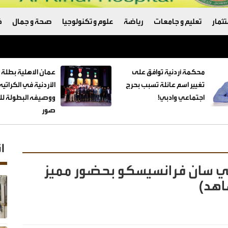
ثمار
تعليم و جامعات
رياضة
علوم و تكنولوجيا
صحة و جمال
ك
ترامب والبنتاغون
محكمة أردنية توافق على
عمان الاهلية بطلة 
تغيير اسم عائلة تسبب بحرج
الأردنية في الكراتي
اجتماعي وادبي!
ووصيفه البطولة للط
صور
ا
في سان فرانسيسكو بحضور مميز
اهد)