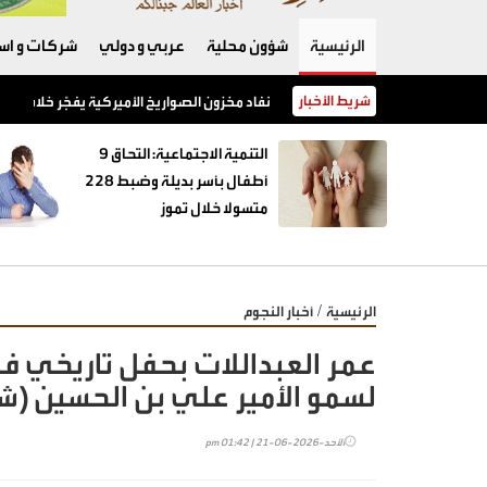
الرئيسية
شؤون محلية
عربي و دولي
شركات و است
شريط الأخبار
نفاد مخزون الصواريخ الأميركية يفجّر خلافًا بين 
‏التنمية الاجتماعية: التحاق 9
أطفال بأسر بديلة وضبط 228
متسولا خلال تموز
/
الرئيسية
أخبار النجوم
عمر العبداللات بحفل تاريخي 
لسمو الأمير علي بن الحسين (ش
الأحد-2026-06-21 | 01:42 pm