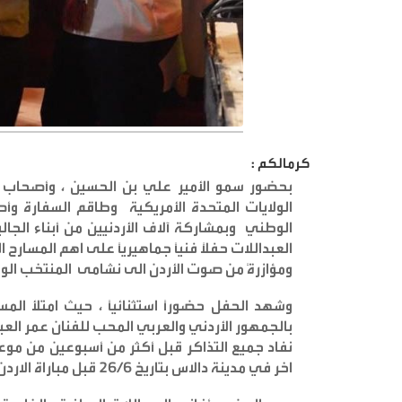
كرمالكم :
بحضور سمو الأمير علي بن الحسين ، وأصحاب الس
الولايات المتحدة الأمريكية وطاقم السفارة وأ
الوطني وبمشاركة آلاف الأردنيين من أبناء الجالية
العبداللات حفلاً فنياً جماهيرياً على اهم المسارح
ومؤازرةً من صوت الأردن الى نشامى المنتخب الو
وشهد الحفل حضوراً استثنائياً ، حيث امتلأ ال
بالجمهور الأردني والعربي المحب للفنان عمر العب
نفاد جميع التذاكر قبل أكثر من أسبوعين من موع
اخر في مدينة دالاس بتاريخ 26/6 قبل مباراة الاردن مع الارجنتين