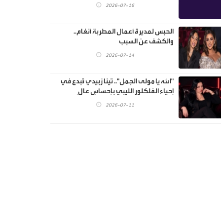
2026-07-16
الحبس لمديرة أعمال المطربة أنغام..
والكشف عن السبب
2026-07-14
"الله يا مولى الجمل".. تينا زبيدي تُبدع في
إحياء الفلكلور الليبي بإحساسٍ عالٍ
2026-07-11