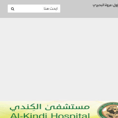
ؤول: مروة البحيري