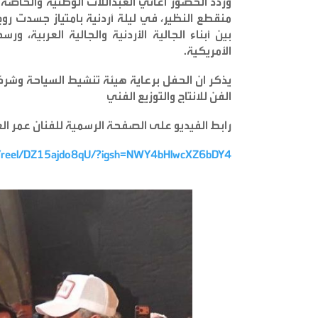
وردد الحضور أغاني العبداللات الوطنية والخاص
منقطع النظير، في ليلة أردنية بامتياز جسدت روح
بين أبناء الجالية الأردنية والجالية العربية
الأمريكية
.
يذكر ان الحفل برعاية هيئة تنشيط السياحة وشر
الفن للانتاج والتوزيع الفني
رابط الفيديو على الصفحة الرسمية للفنان عمر العب
m/reel/DZ15ajdo8qU/?igsh=NWY4bHlwcXZ6bDY4