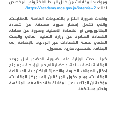
ومواعيد المقابلات من خلال الرابط الإلكتروني المخصص
لذلك
:
https://academy.moe.gov.jo/interview2/
وأكدت ضرورة الالتزام بالتعليمات الخاصة بالمقابلات،
والتي تشمل إحضار صورة مصدقة عن شهادة
البكالوريوس أو الشهادة الأصلية، وصورة عن معادلة
الشهادة الصادرة عن وزارة التعليم العالي والبحث
العلمي لحملة الشهادات غير الأردنية، بالإضافة إلى
البطاقة الشخصية سارية المفعول
.
كما شددت الوزارة على ضرورة الحضور قبل موعد
المقابلة بنصف ساعة، وإحضار قلم حبر أزرق جاف، مع منع
إدخال الهواتف الخلوية والأجهزة الإلكترونية إلى قاعة
المقابلات، ومنع دخول المرافقين إلى مركز المقابلات،
مؤكدة أن المتغيب عن المقابلة يفقد حقه في المنافسة
ويُعتبر مستنكفًا
.