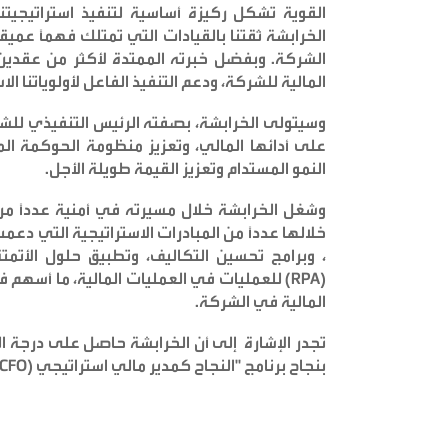
القوية تشكل ركيزة أساسية لتنفيذ استراتيجي
الخرابشة ثقتنا بالقيادات التي تمتلك فهماً عمي
الشركة. وبفضل خبرته الممتدة لأكثر من عقدين
المالية للشركة، ودعم التنفيذ الفاعل لأولوياتنا الا
وسيتولى الخرابشة، بصفته الرئيس التنفيذي للشؤون
على أدائها المالي، وتعزيز منظومة الحوكمة المؤس
النمو المستدام وتعزيز القيمة طويلة الأجل
.
وشغل الخرابشة خلال مسيرته في أمنية عدداً من ا
خلالها عدداً من المبادرات الاستراتيجية التي دعم
، وبرامج تحسين التكاليف، وتطبيق حلول الأتمتة 
(RPA)
للعمليات
في العمليات المالية، ما أسهم ف
المالية في الشركة
.
تجدر الإشارة إلى أن الخرابشة حاصل على درجة ال
بنجاح برنامج "النجاح كمدير مالي استراتيجي
(Succeeding as a Strategic CFO)