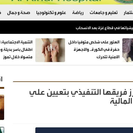
ثمار
تعليم و جامعات
رياضة
علوم و تكنولوجيا
صحة و جمال
ك
العثور على شخص متوفيًا داخل
حفرة في الكورة.. والأجهزة
الأمنية تتحرك
متسولا خلال تموز
ا
إحدى شركات Beyon، تعزز فريقها التنفيذي بتعيين علي
المالية