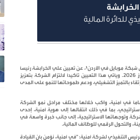
، وأفضل شبكة موبايل في الأردن¹، عن تعيين علي الخرابشة رئيساً
تنفيذياً للشؤون المالية، اعتباراً من الأول من تموز 2026. ويأتي هذا التعيين تأكيداً لالتزام الشركة بتعزيز
رتقاء بالتميز التشغيلي، ودعم طموحاتها للنمو على المدى
اماً في أمنية، واكب خلالها مختلف مراحل نمو الشركة
تراتيجي، بما في ذلك انتقالها إلى هوية أمنية، إحدى
لشركة وتوجهاتها الاستراتيجية، إلى جانب خبرة واسعة في
زينة، والتحول الرقمي للوظائف المالية
.
رئيس التنفيذي لشركة أمنية: "في أمنية، نؤمن بأن القيادة