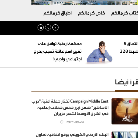
تاب كرمالكم
خاص كرمالكم
اطباق كرمالكم
‏التنمية الاجتماعية: التحاق 9
محكمة أردنية توافق على
أطفال بأسر بديلة وضبط 228
تغيير اسم عائلة تسبب بحرج
اجتماعي وادبي!
قرأ أيضا
Campaign Middle East تختار حملة أمنية "درب
الأساطير" ضمن أبرز خمس حملات إبداعية
في الشرق الأوسط لشهر حزيران
2026-08-06
البنك الأردني الكويتي يوقع اتفاقية تعاون