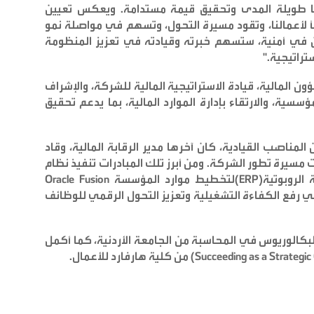
تنا طويلة المدى وتحقيق قيمة مستدامة. ويعكس تعيين
قاً لأعمالنا، وتقود مسيرة التحول، وتسهم في مواصلة نمو
 في أمنية، ستسهم خبرته وقيادته في تعزيز المنظومة
ستراتيجية
."
 المالية، قيادة الاستراتيجية المالية للشركة، والإشراف
سية، والارتقاء بإدارة الموارد المالية، بما يدعم تحقيق
لمناصب القيادية، كان آخرها مدير الرقابة المالية، وقاد
ت مسيرة تطور الشركة. ومن أبرز تلك المبادرات تنفيذ نظام
الروبوتية
(ERP)
لتخطيط موارد المؤسسة
Oracle Fusion
ي رفع الكفاءة التشغيلية وتعزيز التحول الرقمي للوظائف
بكالوريوس في المحاسبة من الجامعة الأردنية، كما أكمل
من كلية هارفارد للأعمال
.