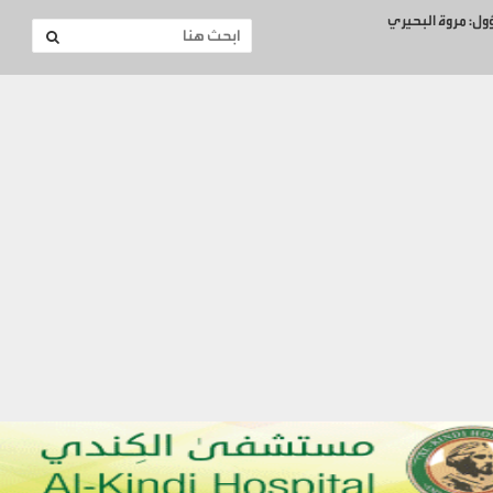
ؤول: مروة البحيري