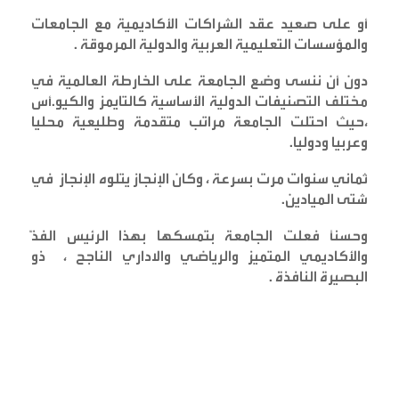
أو على صعيد عقد الشراكات الأكاديمية مع الجامعات
والمؤسسات التعليمية العربية والدولية المرموقة
.
دون أن ننسى وضع الجامعة على الخارطة العالمية في
مختلف التصنيفات الدولية الأساسية كالتايمز والكيو.أس
،حيث احتلت الجامعة مراتب متقدمة وطليعية محليا
وعربيا ودوليا
.
ثماني سنوات مرت بسرعة ، وكان الإنجاز يتلوه الإنجاز في
شتى الميادين
.
وحسناً فعلت الجامعة بتمسكها بهذا الرئيس الفذّ
والأكاديمي المتميز والرياضي والاداري الناجح ، ذو
البصيرة النافذة
.