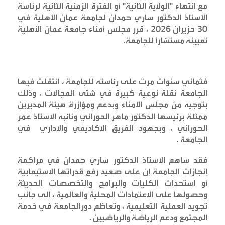
مع انتهاء "الولاية الثانية" أو الفترة الزمنية الثانية لرئاسة
الأستاذ الدكتور ساري حمدان لجامعة عمان الأهلية في
30 حزيران 2026 ، قرر مجلس أمناء جامعة عمان الأهلية
تعيينه مستشاراً للجامعة
.
فثماني سنوات مرت على رئاسته للجامعة ، انتقلت فيها
الجامعة نقلة نوعية كبيرة في شتى المجالات ، وذلك
بتوجيه من مجلس الأمناء وبدعم ومؤازرة هيئة المديرين
ممثلة برئيسها الدكتور ماهر الحوراني ونائبه الاستاذ عمر
الحوراني ، وبجهود الفريق الاكاديمي والاداري في
الجامعة
.
فقد ساهم الاستاذ الدكتور ساري حمدان في مراكمة
إنجازات الجامعة إن على صعيد رفع قدراتها الاستيعابية
أو استحداث الكليات والبرامج والتخصصات الحديثة
وحصولها على الاعتمادات المحلية والعالمية ، الى جانب
تجويد العملية التعليمية ، وتعاظم دورالجامعة في خدمة
المجتمع ودعم الرياضة والرياضيين
.