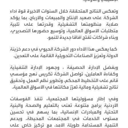
وتعكس النتائج المتحققة خلال السنوات الأخيرة قوة أداء
الشركة على صعيد الإنتاج والمبيعات والأرباح، بما يؤكد
صلابة منظومتها التشغيلية وقدرتها على تلبية
متطلبات الأسواق العالمية، وتوسيع حضورها التصديري،
وبناء شراكات تفتح آفاقا جديدة للنمو
.
كما يعكس هذا الأداء دور الشركة الحيوي في دعم خزينة
الدولة وتعزيز الصناعات التحويلية القائمة على التعدين
.
وبفضل الإدارة الحصيفة ، وجهود الإدارة التنفيذية
وكفاءة العاملين، تواصل الشركة تكريس نهج مؤسسي
قائم على التخطيط المحكم، وتطوير نظم العمل، وتحقيق
نتائج تشغيلية ومالية تُعزّز مكانتها في الأسواق العالمية
.
وفي إطار مسؤوليتها المجتمعية، تنفذ الفوسفات
الأردنية برامج متنوعة تعنى بالتعليم والصحة والبنية
التحتية والمبادرات الإنسانية، بما يسهم في تحسين
مستوى الخدمات في المجتمعات المحيطة، ويدعم
التنمية المستدامة طويلة الأمد، مع تركيز خاص على