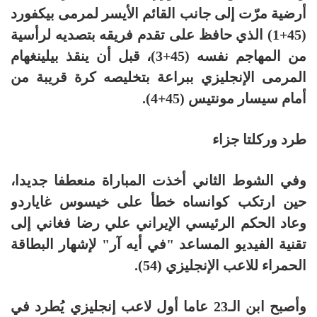
أرضية مرّت إلى جانب القائم الأيسر لمرمى بيكفورد
(45+1) الذي حافظ على تقدم فريقه بتصديه لرأسية
من المهاجم نفسه (45+3)، قبل أن ينقذ بيلينغهام
المرمى الإنجليزي ببراعة بتخليصه كرة قريبة من
أمام سيسار مونتيس (45+4).
طرد وركلتا جزاء
وفي الشوط الثاني أخذت المباراة منعطفا جديدا،
حين ارتكب كوانساه خطأ على خيسوس غاياردو
وعاد الحكم الرئيسي الإيراني علي رضا فغاني إلى
تقنية الفيديو المساعد "في أيه آر" لإشهار البطاقة
الحمراء للاعب الإنجليزي (54).
وأصبح ابن الـ23 عاما أول لاعب إنجليزي يُطرد في