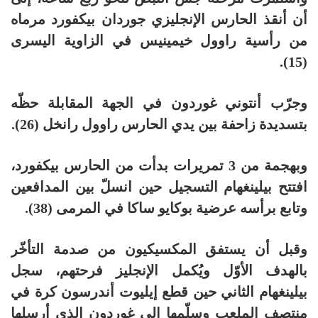
أن أنقذ الحارس الإنجليزي جوردان بيكفورد مرماه
من رأسية راوول خيمينيس في الزاوية اليسرى
(15).
وجرّب أنتوني غوردون في الجهة المقابلة حظّه
بتسديدة زاحفة بين يدي الحارس راوول رانخل (26).
وبهجمة من 3 تمريرات بدأت من الحارس بيكفورد،
افتتح بيلينغهام التسجيل حين انسلّ بين المدافعين
وتابع برأسه عرضية بوكايو ساكا في المرمى (38).
وقبل أن يستفق المكسيكيون من صدمة التأخّر
بالهدف الأوّل ويُكمل الإنجليز فرحتهم، سجل
بيلينغهام الثاني حين قطع إيليوت أندرسون كرة في
منتصف الملعب وسلّمها إلى غوردون الذي أرسلها