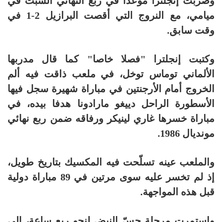
وضربت إنجلترا موعدا في ربع النهائي السبت في
ميامي، مع النروج التي أقصت البرازيل 2-1 في
وقت سابق.
وكتبت إنجلترا "فصلا خاصا" كما قال مدربها
الألماني توماس توخل، في ملعب ذاقت فيه ألم
الخروج أمام الأرجنتين في مباراة شهيرة سجل فيها
الأسطورة الراحل دييغو مارادونا هدفا بيده، في
مباراة خسرها غاري لينيكر ورفاقه ضمن ربع نهائي
مونديال 1986.
والملعب عينه تسلّحت فيه المكسيك بتاريخ طويل،
إذ لم تخسر عليه سوى مرتين في 89 مباراة دولية
قبل هذه المواجهة.
واستمرت مرحلة جسّ النبض لنحو ربع ساعة، إلى