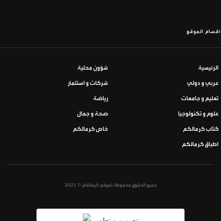
أقسام الموقع
الرئيسية
شؤون محلية
عربي و دولي
شركات و استثمار
تعليم و جامعات
رياضة
علوم و تكنولوجيا
صحة و جمال
كتاب كرمالكم
خاص كرمالكم
اطباق كرمالكم
جميع الحقوق محفوظة لموقع كرمالكم © 2021
تصميم و تطوير