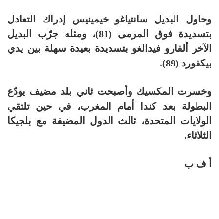
وحاول البديل سانتياغو خيمينيس إدراك التعادل
بتسديدة فوق المرمى (81)، ومثله جرّب البديل
الآخر ألفارو فيدالغو بتسديدة بعيدة سهلة بين يدي
بيكفورد (89).
وخسرت المكسيك وأصبحت ثاني بلد مضيف يودّع
البطولة بعد كندا أمام المغرب، في حين تلتقي
الولايات المتحدة، ثالث الدول المضيفة مع بلجيكا
الثلاثاء.
أ ف ب