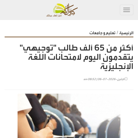
Toggl
navig
/
الرئيسية
تعليم و جامعات
أكثر من 65 ألف طالب "توجيهي"
يتقدمون اليوم لامتحانات اللغة
الإنجليزية
الإثنين-2026-07-06 | 08:52 am