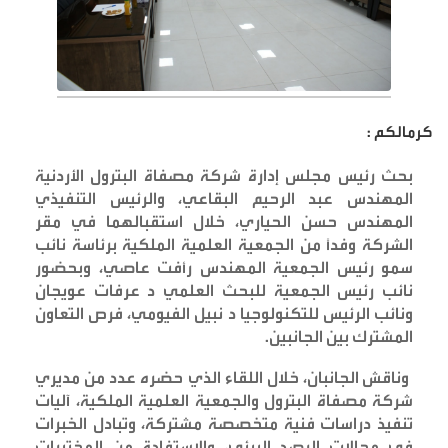
كرمالكم :
بحث رئيس مجلس إدارة شركة مصفاة البترول الأردنية
المهندس عبد الرحيم البقاعي، والرئيس التنفيذي
المهندس حسن الحياري، خلال استقبالهما في مقر
الشركة وفدًا من الجمعية العلمية الملكية برئاسة نائب
سمو رئيس الجمعية المهندس رأفت عاصي، وبحضور
نائب رئيس الجمعية للبحث العلمي د عرفات عويجان
ونائب الرئيس للتكنولوجيا د نبيل الفيومي، فرص التعاون
المشترك بين الجانبين
.
وناقش الجانبان، خلال اللقاء الذي حضره عدد من مديري
شركة مصفاة البترول والجمعية العلمية الملكية، آليات
تنفيذ دراسات فنية متخصصة مشتركة، وتبادل الخبرات
في مجالات الرصد البيئي، والاستفادة من المختبرات