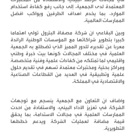
المعتمدة لدى الجمعية، إلى جانب رفع كفاءة استخدام
الموارد، بما يخدم أهداف الطرفين ويواكب أفضل
الممارسات العالمية
.
وبين البقاعي أن شركة مصفاة البترول تولي اهتماماً
كبيراً بتطوير شراكاتها مع المؤسسات الوطنية الرائدة
معربا عن تقديره للدور المميز الذي تضطلع به الجمعية
العلمية في مختلف المجالات كونها بيت خبرة وطني
واقليمي لما تمتلكه من كفاءات علمية وفنية متخصصة
ومراكز بحثية ومختبرات معتمدة تسهم في تقديم حلول
علمية وتطبيقية في العديد من القطاعات الصناعية
والاقتصادية في المملكة
.
وأضاف أن التعاون مع الجمعية ينسجم مع توجهات
الشركة في تعزيز الأداء البيئي، والاستفادة من أحدث
الممارسات العلمية في مجالات الاستدامة، بما يحقق
قيمة مضافة لعمليات الشركة ويدعم خططها
التطويرية
.