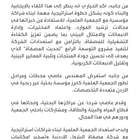
من جانبه، أكد الحياري أنه ينظر إلى هذا اللقاء بالإيجابية
والبناء كونه يشكل خطوة استراتيجية مهمة لبناء شراكة
مؤسسية مع الجمعية العلمية، للاستفادة من خبراتها في
مجالات ترشيد الموارد، واعتماد المختبرات، وإدارة
الانبعاثات والامتثال البيئي بما يضمن تعزيز الكفاءة
التشغيلية للمصفاة، بالتزامن مع استعدادات الشركة
لتنفيذ مشروع التوسعة الرابع "تحديث المصفاة" الذي
يهدف إلى تحسين جودة المنتجات وتلبية المعايير البيئية
وتقليل الانبعاثات الكربونية
.
من جانبه استعرض المهندس عاصي محطات ومراحل
تطور الجمعية العلمية كأبرز مؤسسة بحثية غير ربحية في
الأردن متعددة التخصصات
.
وقدم عاصي شرحاً عن مراكزها البحثية، وأبحاثها في
قطاع المياه والبيئة والطاقة، ومشاركات باحثي الجمعية
ودورهم في هذا المجال
.
وابدى استعداد الجمعية العلمية لبناء شراكات استراتيجية
مع شركة مصفاة البترول الأردنية وتسخير إمكانيات