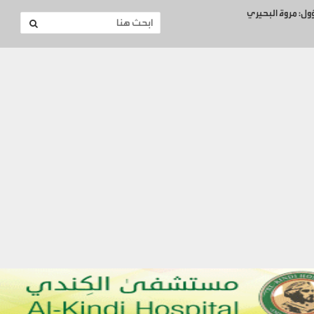
ؤول: مروة البحيري