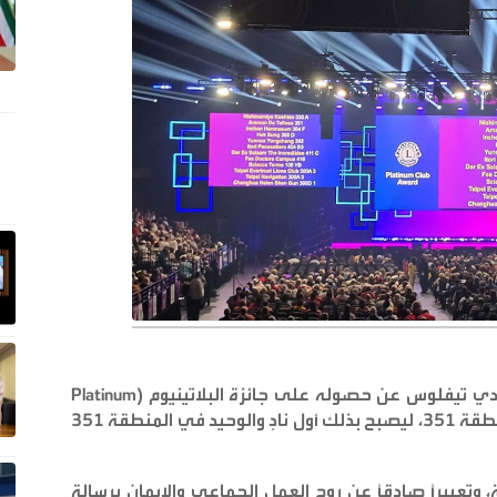
 دي تيفلوس عن حصوله على جائزة البلاتينيوم
(Platinum
، وهي أعلى جائزة تُمنح على مستوى المنطقة 351، ليصبح بذلك أول نادٍ والوحيد في المنطقة 351
، وتعبيراً صادقاً عن روح العمل الجماعي والإيمان برسالة