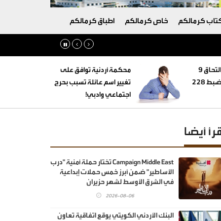
تاب كرمالكم
خاص كرمالكم
اطباق كرمالكم
‏التنمية الاجتماعية: التحاق 9
محكمة أردنية توافق على
أطفال بأسر بديلة وضبط 228
تغيير اسم عائلة تسبب بحرج
اجتماعي وادبي!
قرأ أيضا
Campaign Middle East تختار حملة أمنية "درب
الأساطير" ضمن أبرز خمس حملات إبداعية
في الشرق الأوسط لشهر حزيران
2026-08-06
البنك الأردني الكويتي يوقع اتفاقية تعاون