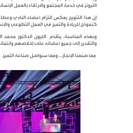
الليونز في خدمة المجتمع والارتقاء بالعمل الإنسا
إن هذا التتويج يعكس التزام أعضاء النادي وعطا
كنموذجٍ للريادة والتميز في العمل التطوعي والإن
وبهذه المناسبة، يتقدم الليون الدكتور محمد 
والتقدير إلى جميع أعضائه على إخلاصهم وانتمائه
معاً صنعنا الإنجاز… ومعاً سنواصل صناعة التميز
.