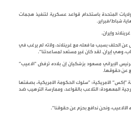
لولايات المتحدة باستخدام قواعد عسكرية لتنفيذ هجمات
اية شباط/فبراير
.
نلاند ‌وإيران
.
اض عن الحلف بسبب ما فعله مع غرينلاند، ولأنّه لم يرغب في
اب، وهي إيران. لقد كان غير مستعد لمساعدتنا
”.
رئيس الإيراني مسعود بزشكيان إن بلاده ترفض "ألاعيب”
افع عن حقوقها
.
 "إكس” الأمريكية: "سلوك الحكومة الأمريكية، بصفتها
رجية المعهودة: التلاعب بالقواعد، وممارسة الترهيب ضد
الألاعيب، ونحن ندافع بحزم عن حقوقنا
”.