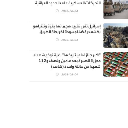
التحركات العسكرية على الحدود العراقية
2026-08-04
إسرائيل تقرر تقييد هجماتها بغزة ونتنياهو
يكشف: رفضنا مسودة لخريطة الطريق
2026-08-04
"أكبر جنازة في تاريخها".. غزة تودّع شهداء
مجزرة الصبرة بعد عامين ونصف و112
شهيدا من عائلة واحدة (شاهد)
2026-08-04