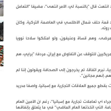
 انتهت قال "بالنسبة لي، الأمر انتهى”، مضيفا "التعامل
اد قمة حلف شمال الأطلسي ‌في العاصمة التركية. وكان
 روته
.
ضى، وهم قساة وعنيفون، ولو امتلكوا سلاحًا نوويًا
ريكيين للتوقف عن التفاوض مع إيران، مردفًا: "برأيي، هم
. نبرم اتفاقا، ثم يخرجون إلى الصحافة ويقولون إننا لم
م، إنهم مجانين
”.
 بقطع جميع العلاقات التجارية مع إسبانيا، واصفا مدريد
اء أي تعاملات تجارية مع إسبانيا”، رغم أن الأمين العام
امة التي اتخذتها العام الماضي” في ما يتعلق بإنفاقها