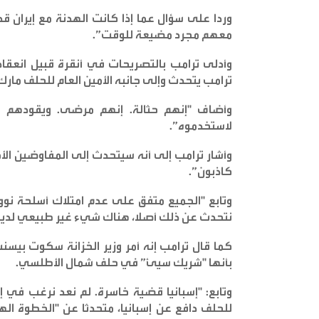
وردا على سؤال عما إذا كانت الهدنة مع إيران قد
معهم مجرد مضيعة للوقت
”.
وأدلى ترامب بالتصريحات ‌في أنقرة قبيل ‌انعق
ترامب يتحدث وإلى جانبه ‌الأمين العام للحلف مارك
وأضاف "إنهم حثالة. إنهم مرضى. ويقودهم مر
لاستخدموه
”.
وأشار ترامب إلى أنه سيتحدث إلى المفاوضين الأم
كاذبون
”.
وتابع "الجميع متفق على عدم امتلاك أسلحة نووية
نتحدث عن ذلك أصلا، هناك شيء غير طبيعي لديه
كما قال ترامب إنه أمر وزير الخزانة سكوت بيسنت
بأنها "شريك سيئ” في حلف شمال الأطلسي
.
وتابع: "إسبانيا قضية خاسرة. لم نعد نرغب في إجر
للحلف دافع عن إسبانيا، متحدثا عن "الخطوة اله