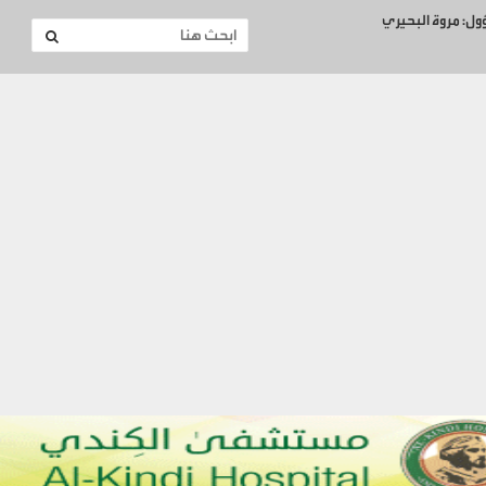
ؤول: مروة البحيري