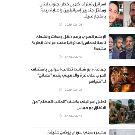
اسرائيل تعترف: كمين خطر بجنوب لبنان
ومقتل جنديين إسرائيليين وإصابة أربعة
بانفجار عنيف
2026-08-06
الإعلام العبري يزعم : نقل وحدات وأنشطة
تابعة لحماس إلى تركيا عقب إجراءات قطرية
مشددة
2026-08-06
جماعة «أبو شباب» تطالب اسرائيل باستئناف
الحرب على غزة والدهيني يقدم "نصائح"
لـ"نتنياهو
2026-08-05
تحليل إسرائيلي يكشف "الجانب المظلم" من
الاتفاق مع حماس
2026-08-05
مصدر رسمي سوري يوضح حقيقة