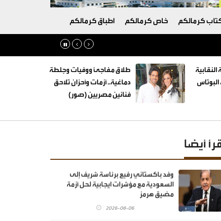
تاب كرمالكم
خاص كرمالكم
اطباق كرمالكم
 النقابية
طلاق مفاجئ ووفيات وجلطة
البوتاس
دماغية.. أزمات وأحزان تلاحق
فنانين مصريين (صور)
قرأ أيضا
وفد باكستاني رفيع برئاسة شريف إلى
السعودية مع مؤشرات ايجابية لحل أزمة
مضيق هرمز
2026-08-06