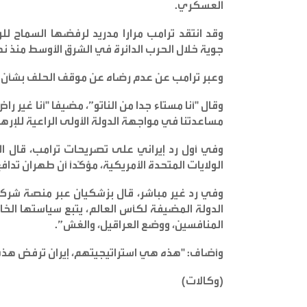
العسكري
.
وقد انتقد ترامب مرارا مدريد لرفضها السماح ل
جوية خلال الحرب الدائرة في الشرق الأوسط منذ نه
وعبر ترامب عن عدم رضاه عن موقف ‌الحلف بشأن غري
وقال "أنا مستاء جدا من الناتو”، مضيفا "أنا غير ر
مساعدتنا في مواجهة الدولة الأولى الراعية للإره
وفي أول رد إيراني على تصريحات ترامب، قال ال
الولايات المتحدة الأمريكية، مؤكّدًا أن طهران تد
وفي رد غير مباشر، قال بزشكيان عبر منصة شركة
الدولة المضيفة لكأس العالم، يتبع سياستها الخا
المنافسين، ووضع العراقيل، والغش
”.
وأضاف: "هذه هي استراتيجيتهم، إيران ترفض هذه 
(
وكالات
)