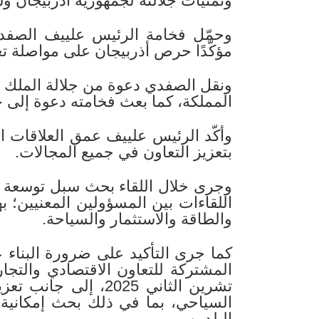
وتمنيات جلالته لجمهورية أذربيجان وش
وحمّل فخامة الرئيس علييف الصفدي ت
مؤكّدًا حرص أذربيجان على مواصلة تعزي
ونقل الصفدي دعوة من جلالة الملك عب
المملكة، كما بعث فخامته دعوة إلى جل
وأكّد الرئيس علييف عمق العلاقات الأ
بتعزيز التعاون في جميع المجالات.
وجرى خلال اللقاء بحث سبل توسعة ال
اللقاءات بين المسؤولين المعنيين؛ 
والطاقة والاستثمار والسياحة.
كما جرى التأكيد على ضرورة البناء على
تشرين الثاني 2025، إ
السياحي، بما في ذلك بحث إمكانية
البلدين.