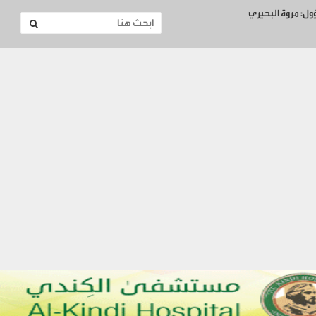
ؤول: مروة البحيري