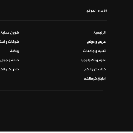
أقسام الموقع
الرئيسية
شؤون محلية
عربي و دولي
شركات و استث
تعليم و جامعات
رياضة
علوم و تكنولوجيا
صحة و جمال
كتاب كرمالكم
خاص كرمالك
اطباق كرمالكم