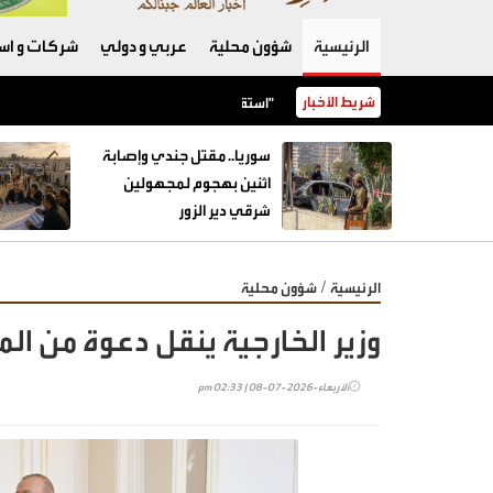
الرئيسية
شؤون محلية
عربي و دولي
شركات و است
شريط الأخبار
استقرار أسعار أصناف عديدة من الخضار مع ورود كميات وافرة إلى "السوق المركزي"
سوريا.. مقتل جندي وإصابة
اثنين بهجوم لمجهولين
شرقي دير الزور
/
الرئيسية
شؤون محلية
وزير الخارجية ينقل دعوة من الم
الأربعاء-2026-07-08 | 02:33 pm