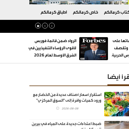
تاب كرمالكم
خاص كرمالكم
اطباق كرمالكم
تها على
الرواد ضمن قائمة فوربس
ة وتقصف
لأقوى الرؤساء التنفيذيين في
 الحربية
الشرق الأوسط لعام 2026
قرأ أيضا
استقرار أسعار أصناف عديدة من الخضار مع
ورود كميات وافرة إلى "السوق المركزي"
2026-08-08
ضبط اعتداءات جديدة على المياه في بيرين