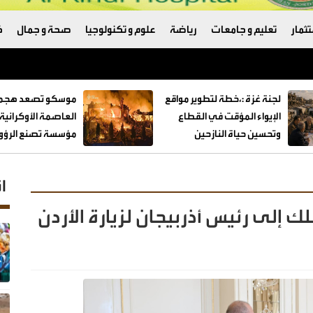
ثمار
تعليم و جامعات
رياضة
علوم و تكنولوجيا
صحة و جمال
ك
لجنة غزة :،خطة لتطوير مواقع
موسكو تصعد هجما
الإيواء المؤقت في القطاع
العاصمة الأوكراني
وتحسين حياة النازحين
مؤسسة تصنع الرؤوس
ا
لك إلى رئيس أذربيجان لزيارة الأردن