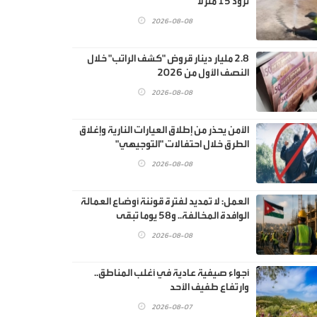
تزود 15 منزلا
2026-08-08
2.8 مليار دينار قروض "كشف الراتب" خلال
النصف الأول من 2026
2026-08-08
الأمن يحذر من إطلاق العيارات النارية وإغلاق
الطرق خلال احتفالات "التوجيهي"
2026-08-08
العمل: لا تمديد لفترة قوننة أوضاع العمالة
الوافدة المخالفة.. و58 يوما تبقى
2026-08-08
أجواء صيفية عادية في أغلب المناطق..
وارتفاع طفيف الأحد
2026-08-07