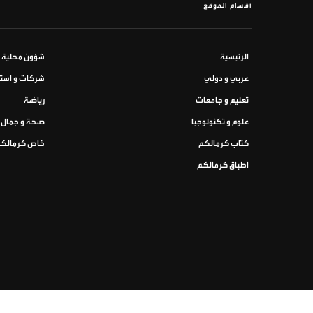
أقسام الموقع
الرئيسية
شؤون محلية
عربي و دولي
شركات و استث
تعليم و جامعات
رياضة
علوم و تكنولوجيا
صحة و جمال
كتاب كرمالكم
خاص كرمالك
اطباق كرمالكم