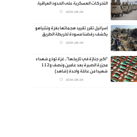
التحركات العسكرية على الحدود العراقية
2026-08-04
إسرائيل تقرر تقييد هجماتها بغزة ونتنياهو
يكشف: رفضنا مسودة لخريطة الطريق
2026-08-04
"أكبر جنازة في تاريخها".. غزة تودّع شهداء
مجزرة الصبرة بعد عامين ونصف و112
شهيدا من عائلة واحدة (شاهد)
2026-08-04