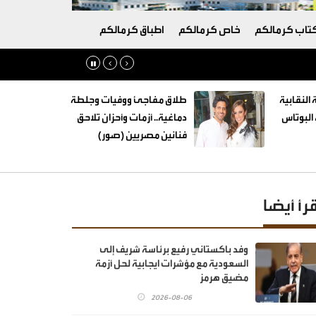
تاب كرمالكم
خاص كرمالكم
اطباق كرمالكم
 النقابية
طلاق مفاجئ ووفيات وجلطة
البوتاس
دماغية.. أزمات وأحزان تلاحق
فنانين مصريين (صور)
قرأ أيضا
وفد باكستاني رفيع برئاسة شريف إلى
السعودية مع مؤشرات ايجابية لحل أزمة
مضيق هرمز
2026-08-06