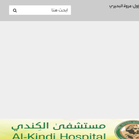
ؤول: مروة البحيري