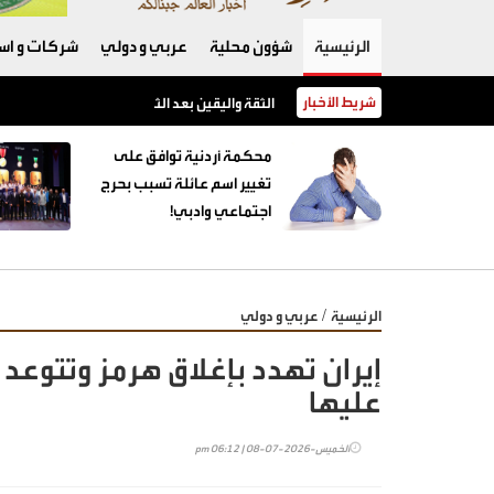
الرئيسية
شؤون محلية
عربي و دولي
شركات و است
شريط الأخبار
الثقة واليقين بعد الثبات أولا
محكمة أردنية توافق على
تغيير اسم عائلة تسبب بحرج
اجتماعي وادبي!
/
الرئيسية
عربي و دولي
إيران تهدد بإغلاق هرمز وتتوعد
عليها
الخميس-2026-07-08 | 06:12 pm