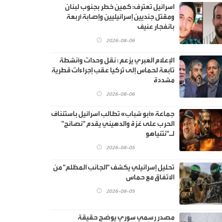
اسرائيل تعترف: كمين خطر بجنوب لبنان
ومقتل جنديين إسرائيليين وإصابة أربعة
بانفجار عنيف
2026-08-06
الإعلام العبري يزعم : نقل وحدات وأنشطة
تابعة لحماس إلى تركيا عقب إجراءات قطرية
مشددة
2026-08-06
جماعة «أبو شباب» تطالب اسرائيل باستئناف
الحرب على غزة والدهيني يقدم "نصائح"
لـ"نتنياهو
2026-08-05
تحليل إسرائيلي يكشف "الجانب المظلم" من
الاتفاق مع حماس
2026-08-05
مصدر رسمي سوري يوضح حقيقة