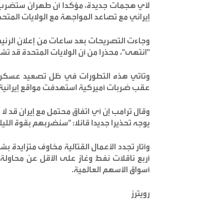
لأي هجمات جديدة، مؤكدا أن طهران ستضرب أه
إيراني مع تصاعد المواجهة مع الولايات المتحد
وجاءت التصريحات بعد ساعات من إعلان الرئيس 
"انتهى"، محذرا من أن الولايات المتحدة قد تش
وتأتي هذه التطورات في ظل تصعيد عسكري 
عقب ضربات أميركية استهدفت مواقع إيرانية
وقال ترامب إن أي اتفاق محتمل مع إيران قد ل
يوجه تحذيرا جديدا قائلا: "سنضربهم بقوة الليل
وأثار تجدد الأعمال القتالية مخاوف متزايدة
أربع ناقلات نفط وغاز على الأقل عن محاولة
أسواق الأسهم العالمية.
رويترز