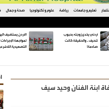
ثمار
تعليم و جامعات
رياضة
علوم و تكنولوجيا
صحة و جمال
ك
تكامل لأنظمة حماية البيانات وأمن المعلومات واستمرارية الأعمال
أردني يخدع زوجته بحبوب
الاردن يستضيف اليو
تنحيف .. والحقيقة كانت
لمواجهة الإجراءات ا
صادمة!
التصعيدية اللاشرعي
ا