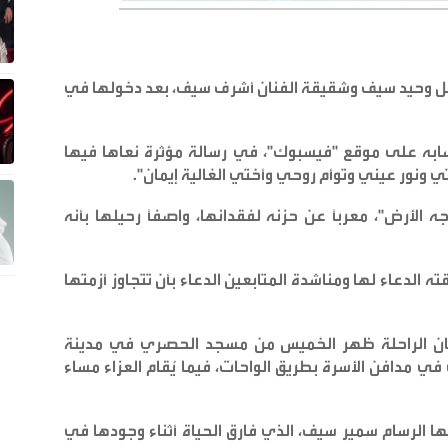
احل وحيد سيف وشقيقة الفنان أشرف سيف، بعد دخولها في
به على موقع "فيسبوك"، في رسالة مؤثرة نعاها فيها
".
لأرض"، معرباً عن حزنه لفقدانها، واصفاً رحيلها بأنه
دعاء لها ومناشدة المتابعين الدعاء بأن تتجاوز أزمتها
جثمان الراحلة ظهر الخميس من مسجد الحصري في مدينة
في مدافن الأسرة بطريق الواحات، فيما يُقام العزاء مساء
ا الرسام سمير سيف، الذي فارق الحياة أثناء وجودها في