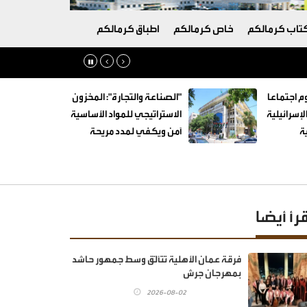
تاب كرمالكم
خاص كرمالكم
اطباق كرمالكم
م اجتماعا
"الصناعة والتجارة": المخزون
لإسرائيلية
الاستراتيجي للمواد الأساسية
ة
آمن ويكفي لمدد مريحة
قرأ أيضا
فرقة عمان الأهلية تتألّق وسط جمهور حاشد
بمهرجان جرش
2026-08-02