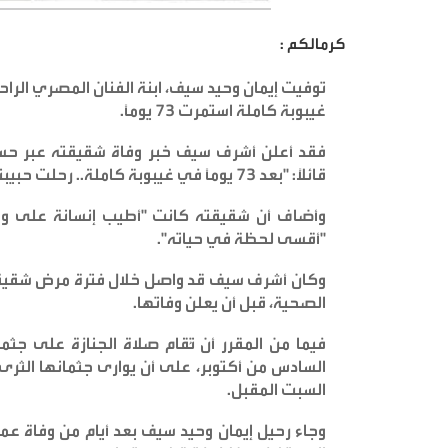
كرمالكم :
توفيت إيمان وحيد سيف، ابنة الفنان المصري الر
غيبوبة كاملة استمرت 73 يوماً
.
فقد أعلن أشرف سيف خبر وفاة شقيقته عبر حسا
قائلاً: "بعد 73 يوماً في غيبوبة كاملة.. رحلت حبيبتي ونور عيني وتوأم روحي وأختي الغالية إيمان
وأضاف أن شقيقته كانت "أطيب إنسانة على وجه ا
"أقسى لحظة في حياته
".
وكان أشرف سيف قد واصل خلال فترة مرض شقيقته ال
الصحية، قبل أن يعلن وفاتها
.
فيما من المقرر أن تُقام صلاة الجنازة على 
السادس من أكتوبر، على أن يوارى جثمانها الثرى 
السبت المقبل
.
وجاء رحيل إيمان وحيد سيف بعد أيام من وفاة عمه