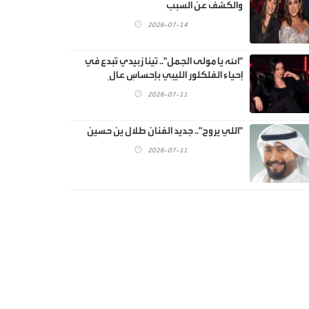
والكشف عن السبب
2026-07-14
"الله يا مولى الجمل".. تينا زبيدي تُبدع في
إحياء الفلكلور الليبي بإحساسٍ عالٍ
2026-07-11
"اللي يروح".. جديد الفنان طلال ين حسين
2026-07-11