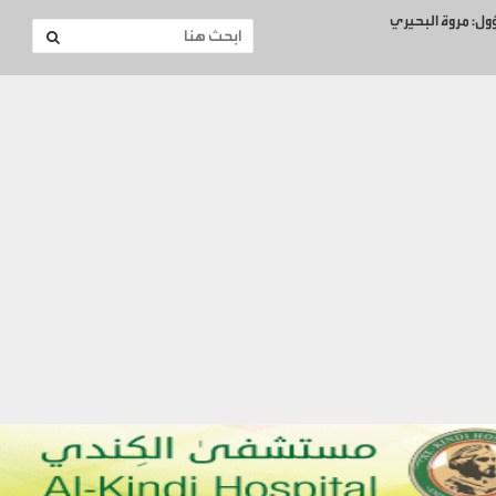
ؤول: مروة البحيري