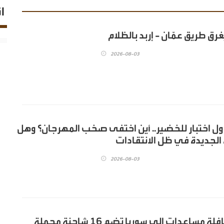
ا
غرق طريق عمّان - إربد بالظلام
2026-08-03
رش 2026 أول اختبار للخضير.. أين اختفى صخب المهرجان؟ وهل
 الجديدة في ظل الانتقادات
2026-08-03
الأردن يسير قافلة مساعدات إلى سوريا تضم 16 شاحنة محملة