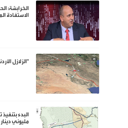
الاستفادة ال
"الزلازل الأردني" ير
البدء بتنفيذ
مليوني دينار