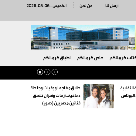
أرسل لنا
من نحن
2026-08-06 - الخميس
تاب كرمالكم
خاص كرمالكم
اطباق كرمالكم
 النقابية
طلاق مفاجئ ووفيات وجلطة
البوتاس
دماغية.. أزمات وأحزان تلاحق
فنانين مصريين (صور)