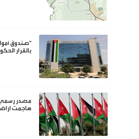
"صندوق أموال
بالقرار الحك
مصدر رسمي: ال
هاجمت اراضي