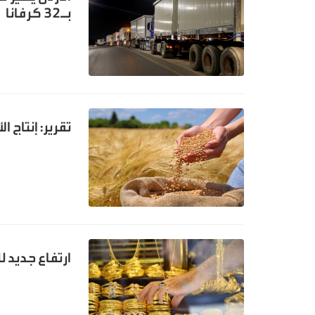
بـ32 كرفانا
تقرير: إنتاج الأر
ارتفاع جديد 