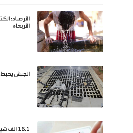
الأرصاد: الك
الأربعاء
الجيش يحبط 
16.1 ألف شيك مرتجع في حزيران بقيمة 98.9 ملايين دينار