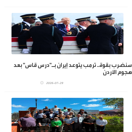
سنضرب بقوة.. ترمب يتوعد إيران بـ"درس قاس" بعد
هجوم الأردن
2026-07-29