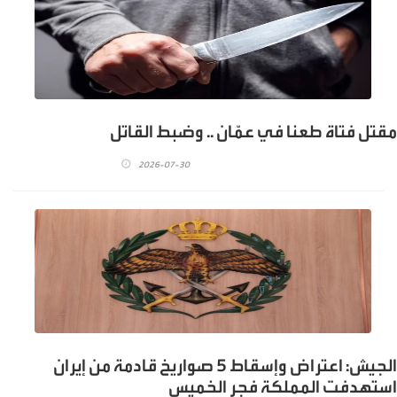
مقتل فتاة طعنا في عمّان .. وضبط القاتل
2026-07-30
الجيش: اعتراض وإسقاط 5 صواريخ قادمة من إيران
استهدفت المملكة فجر الخميس