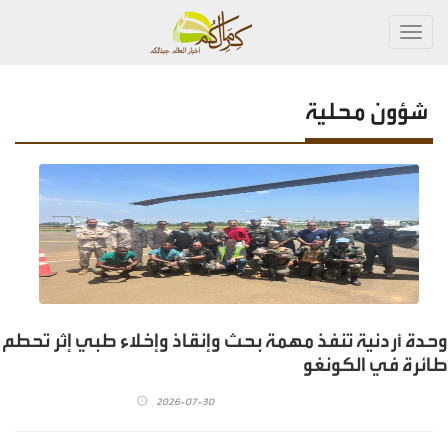
Toggl
navig
شؤون محلية
وحدة أردنية تنفذ مهمة بحث وإنقاذ وإخلاء طبي إثر تحطم
طائرة في الكونغو
2026-07-30