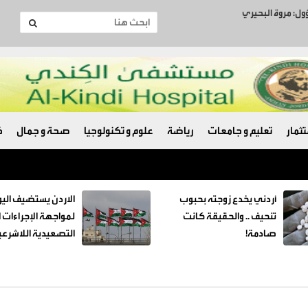
ؤول: مروة البحيري
ثمار
تعليم و جامعات
رياضة
علوم و تكنولوجيا
صحة و جمال
ك
تكامل لأنظمة حماية البيانات وأمن المعلومات واستمرارية الأعمال
أردني يخدع زوجته بحبوب
الاردن يستضيف اليو
تنحيف .. والحقيقة كانت
لمواجهة الإجراءات ا
صادمة!
التصعيدية اللاشرعي