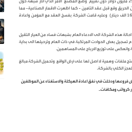
بالموصل يملكه شقيق رئيس مجلس ادارة (م.س) بمبلغ 25 مليون دولار دون تقييم وضع المصنع الامر الذي اثار شبهة حول
ن الحريق وقع قبل عقد التأمين - كما اظهرت الاقمار الصناعية- مما
ألحق بالشركة خسارة هي قيمة أجور التحكيم البالغة (164 الف دينار) وعليه قامت الشركة بفسخ العقد مع المؤمن واعادة
حالة هذه الشركة الى الادعاء العام بشبهات فساد من العيار الثقيل
تسجيل بعض الحوادث المرتكبة في ذات العام وترحيلها الى بداية
ركة وانعكس على توزيع الارباح على المساهمين.
بفتح ملفات وهمية لا اصل لها على أرض الواقع وتحميل الشركة مبالغ
لعجز الكلي بالشركة.
ض فروعها ودخلت في نفق اعادة الهيكلة والاستغناء عن الموظفين