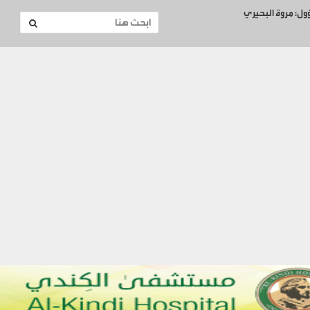
ؤول: مروة البحيري