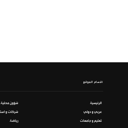
أقسام الموقع
الرئيسية
شؤون محلية
عربي و دولي
شركات و استث
تعليم و جامعات
رياضة