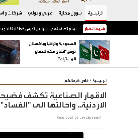
الرئيسية
شؤون محلية
عربي و دولي
شركات و است
شريط الأخبار
السعودية وتركيا وباكستان توقع "اتفاق مكة للدفاع المشترك"
السعودية وتركيا وباكستان
توقع "اتفاق مكة للدفاع
المشترك"
/
الرئيسية
خاص كرمالكم
الاقمار الصناعية تكشف فضيحة
الاردنية.. واحالتها الى "الفساد"
Friday-2019-09-19 | 03:19 pm