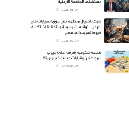
مستشفى الجامعة الأردنية
2026-05-24
شبكة احتيال منظّمة تهزّ سوق السيارات في
الأردن… توقيفات رسمية والتحقيقات تكشف
خيوط تهريب إلى مصر
2026-02-10
هجمة حكومية شرسة على جيوب
المواطنين وقرارات جبائية غير مبررة!!
2026-01-27