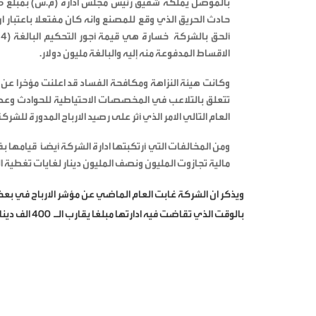
حادث الحريق الذي وقع للمصنع وانه كان مفتعلا باعتبار ا
الاقساط المدفوعة منه إليه والبالغة مليون دولار.
وكانت هيئة النزاهة ومكافحة الفساد قد اعلنت مؤخرا عن ا
تتعلق بالتلاعب في المخصصات الاحتياطية للحوادث وعدم 
العام التالي الامر الذي أثر على رصيد الارباح المدورة للش
ومن المخالفات التي أرتكبتها ادارة الشركة أيضاً قيامها 
مالية تجازوت المليون ونصف المليون دينار لغايات تغطية ا
ويذكر ان الشركة غابت العام الماضي عن مؤشر الارباح في بع
بالوقت الذي تقاضت فيه ادارتها مبلغا يقارب الـ 400 الف دينار كرواتب ومكافآت..