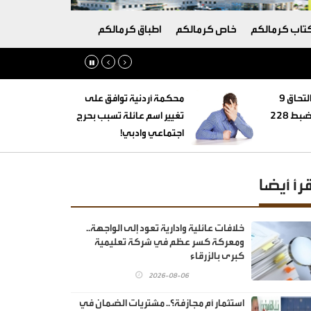
تاب كرمالكم
خاص كرمالكم
اطباق كرمالكم
‏التنمية الاجتماعية: التحاق 9
محكمة أردنية توافق على
أطفال بأسر بديلة وضبط 228
تغيير اسم عائلة تسبب بحرج
اجتماعي وادبي!
قرأ أيضا
خلافات عائلية وادارية تعود إلى الواجهة..
ومعركة كسر عظم في شركة تعليمية
كبرى بالزرقاء
2026-08-06
استثمار أم مجازفة؟.. مشتريات الضمان في