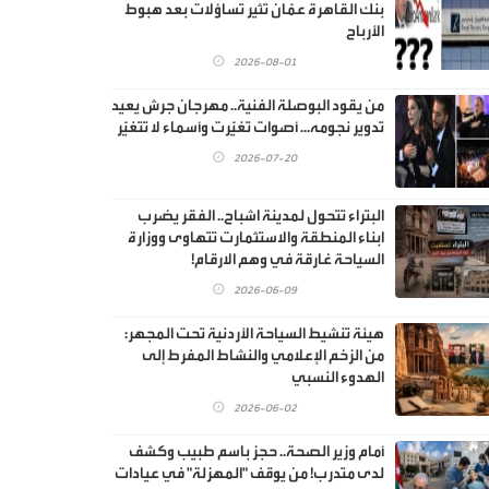
بنك القاهرة عمّان تثير تساؤلات بعد هبوط
الأرباح
2026-08-01
من يقود البوصلة الفنية.. مهرجان جرش يعيد
تدوير نجومه... أصوات تغيّرت وأسماء لا تتغيّر
2026-07-20
البتراء تتحول لمدينة اشباح.. الفقر يضرب
ابناء المنطقة والاستثمارت تتهاوى ووزارة
السياحة غارقة في وهم الارقام!
2026-06-09
هيئة تنشيط السياحة الأردنية تحت المجهر:
من الزخم الإعلامي والنشاط المفرط إلى
الهدوء النسبي
2026-06-02
أمام وزير الصحة.. حجز باسم طبيب وكشف
لدى متدرب! من يوقف "المهزلة" في عيادات