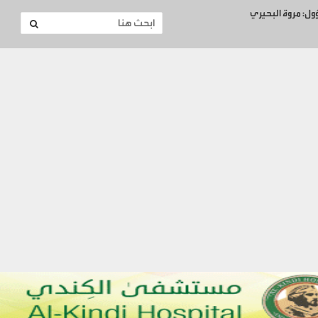
ؤول: مروة البحيري