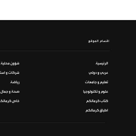
أقسام الموقع
الرئيسية
شؤون محلية
عربي و دولي
شركات و استث
تعليم و جامعات
رياضة
علوم و تكنولوجيا
صحة و جمال
كتاب كرمالكم
خاص كرمالك
اطباق كرمالكم