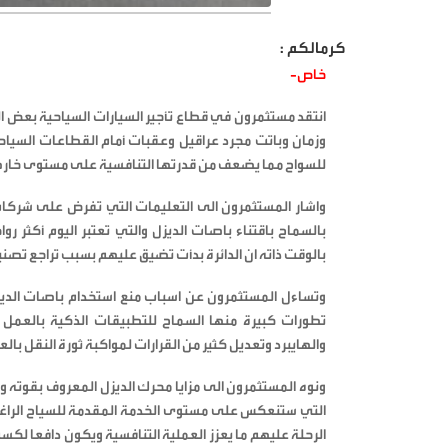
كرمالكم :
خاص-
انتقد مستثمرون في قطاع تأجير السيارات السياحية بعض 
وزمان وباتت مجرد عراقيل وعقبات أمام القطاعات السيا
للسواح مما يضعف من قدرتها التنافسية على مستوى خارطة
واشار المستثمرون الى التعليمات التي تفرض على شركات 
بالسماح باقتناء باصات الديزل والتي تعتبر اليوم أكثر ر
بالوقت ذاته ان الدائرة بدأت تضيق عليهم بسبب تراجع تصن
وتساءل المستثمرون عن اسباب منع استخدام باصات الديزل
تطورات كبيرة منها السماح للتطبيقات الذكية بالعمل د
والهايبرد وتعديل كثير من القرارات لمواكبة ثورة النقل بالعا
ونوه المستثمرون الى مزايا محرك الديزل المعروف بقوته و
التي ستنعكس على مستوى الخدمة المقدمة للسياح الرا
الرحلة عليهم ما يعزز العملية التنافسية ويكون دافعا 