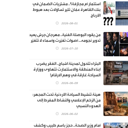
استثمار أم مجازفة؟.. مشتريات الضمان في
بنك القاهرة عمّان تثير تساؤلات بعد هبوط
الأرباح
2026-08-01
من يقود البوصلة الفنية.. مهرجان جرش يعيد
تدوير نجومه... أصوات تغيّرت وأسماء لا تتغيّر
2026-07-20
البتراء تتحول لمدينة اشباح.. الفقر يضرب
ابناء المنطقة والاستثمارت تتهاوى ووزارة
السياحة غارقة في وهم الارقام!
2026-06-09
هيئة تنشيط السياحة الأردنية تحت المجهر:
من الزخم الإعلامي والنشاط المفرط إلى
الهدوء النسبي
2026-06-02
أمام وزير الصحة.. حجز باسم طبيب وكشف