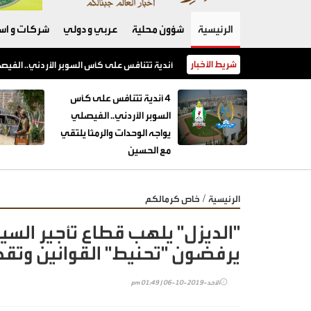
الرئيسية
شؤون محلية
عربي و دولي
شركات و است
شريط الأخبار
بزشكيان: الوقت الحالي هو الأنسب للتوصل إلى 
4 أندية تتنافس على كأس
السوبر الأردني.. الفيصلي
يواجه الوحدات والرمثا يلتقي
مع الحسين
/
الرئيسية
خاص كرمالكم
"الديزل" يلهب قطاع تأجير السي
يرفضون "تحنيط" القوانين وتق
الأحد-2019-10-06 | 01:49 pm