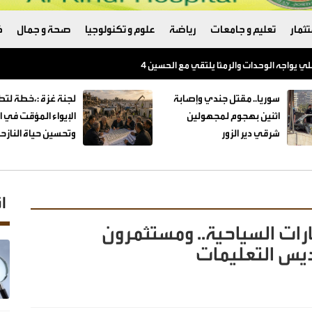
ثمار
تعليم و جامعات
رياضة
علوم و تكنولوجيا
صحة و جمال
ك
اتفاق ونريد حل القضايا عبر المفاوضات
سوريا.. مقتل جندي وإصابة
لجنة غزة :،خطة لتط
اثنين بهجوم لمجهولين
الإيواء المؤقت في 
شرقي دير الزور
وتحسين حياة النازح
ا
ارات السياحية.. ومستثمرون
ديس التعليمات