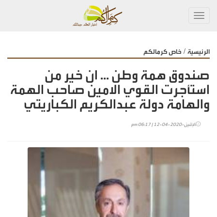
Toggl
navig
/
الرئيسية
خاص كرمالكم
صندوق همة وطن ... ان خير من
استأجرت القوي الامين صاحب الهمة
والهامة دولة عبدالكريم الكباريتي
الإثنين-2020-04-12 | 06:17 pm