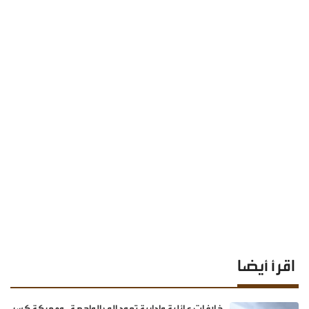
اقرأ أيضا
خلافات عائلية وادارية تعود إلى الواجهة.. ومعركة كسر