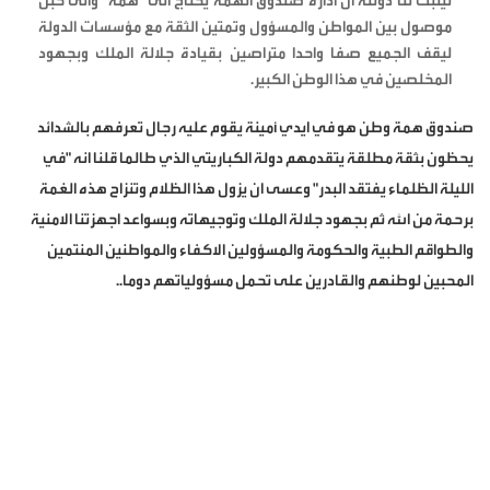
ليثبت لنا دولته ان ادارة صندوق الهمة يحتاج الى "همة" والى حبل
موصول بين المواطن والمسؤول وتمتين الثقة مع مؤسسات الدولة
ليقف الجميع صفا واحدا متراصين بقيادة جلالة الملك وبجهود
المخلصين في هذا الوطن الكبير.
صندوق همة وطن هو في ايدي أمينة يقوم عليه رجال تعرفهم بالشدائد
يحظون بثقة مطلقة يتقدمهم دولة الكباريتي الذي طالما قلنا انه "في
الليلة الظلماء يفتقد البدر" وعسى ان يزول هذا الظلام وتنزاح هذه الغمة
برحمة من الله ثم بجهود جلالة الملك وتوجيهاته وبسواعد اجهزتنا الامنية
والطواقم الطبية والحكومة والمسؤولين الاكفاء والمواطنين المنتمين
المحبين لوطنهم والقادرين على تحمل مسؤولياتهم دوما..