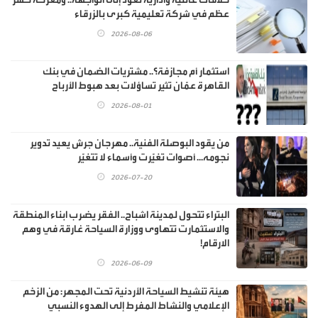
عظم في شركة تعليمية كبرى بالزرقاء
2026-08-06
استثمار أم مجازفة؟.. مشتريات الضمان في بنك
القاهرة عمّان تثير تساؤلات بعد هبوط الأرباح
2026-08-01
من يقود البوصلة الفنية.. مهرجان جرش يعيد تدوير
نجومه... أصوات تغيّرت وأسماء لا تتغيّر
2026-07-20
البتراء تتحول لمدينة اشباح.. الفقر يضرب ابناء المنطقة
والاستثمارت تتهاوى ووزارة السياحة غارقة في وهم
الارقام!
2026-06-09
هيئة تنشيط السياحة الأردنية تحت المجهر: من الزخم
الإعلامي والنشاط المفرط إلى الهدوء النسبي