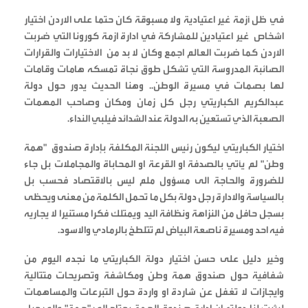
في ظل أزمة غير اعتيادية ولا مسبوقة كان حتما على الاردن اختيار
اشخاص غير اعتيادين للمشاركة في ادارة ازمة كورونا التي ضربت
الاردن كما ضربت العالم اجمع وكان لا بد من الاختيارات والقرارات
الصائبة المدروسة التي تشكل طوق نجاة تمسكه هامات وقامات
لها بصمات في مسيرة الوطن.. وهنا الحديث يدور حول دولة
عبدالكريم الكباريتي رجل كل زمان ومكان وصاحب المهمات
الصعبة الذي تستعين به الدولة عند الشدائد فيلبي النداء.
اختيار الكباريتي ليكون رئيس اللجنة المكلفة بإدارة صندوق "همة
وطن" لم يأتي بالصدفة او القرعة او المحاباة والمجاملات بل جاء
للضرورة والحاجة الى مسؤول ملم ليس بالاقتصاد فحسب بل
بالسياسة والادارة رجل دولة بكل ما تحمل الكلمة من معنى ويحظى
بسجل حافل من النزاهة ونظافة اليد ويمتلك فكرا مستنيرا لا يجاريه
فيه احد ومسيرة ناصعة البياض لم تتلطخ بالرمادي والاسود.
وخير دليل على حسن اختيار دولة الكباريتي ما نجده اليوم من
شفافية حول صندوق همة وطن ومكاشفة وتصريحات متتالية
وايجازات لا تغفل عن شاردة او واردة حول التبرعات والمساهمات