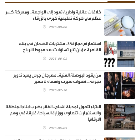
خلافات عائلية وادارية تعود إلى الواجهة.. ومعركة كسر
عظم في شركة تعليمية كبرى بالزرقاء
2026-08-06
استثمار أم مجازفة؟.. مشتريات الضمان في بنك
القاهرة عمّان تثير تساؤلات بعد هبوط الأرباح
2026-08-01
من يقود البوصلة الفنية.. مهرجان جرش يعيد تدوير
نجومه... أصوات تغيّرت وأسماء لا تتغيّر
2026-07-20
البتراء تتحول لمدينة اشباح.. الفقر يضرب ابناء المنطقة
والاستثمارت تتهاوى ووزارة السياحة غارقة في وهم
الارقام!
2026-06-09