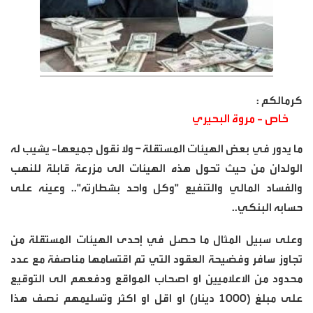
كرمالكم :
خاص - مروة البحيري
ما يدور في بعض الهيئات المستقلة – ولا نقول جميعها- يشيب له
الولدان من حيث تحول هذه الهيئات الى مزرعة قابلة للنهب
والفساد المالي والتنفيع "وكل واحد بشطارته".. وعينه على
حسابه البنكي..
وعلى سبيل المثال ما حصل في إحدى الهيئات المستقلة من
تجاوز سافر وفضيحة العقود التي تم اقتسامها مناصفة مع عدد
محدود من الاعلاميين او اصحاب المواقع ودفعهم الى التوقيع
على مبلغ (1000 دينار) او اقل او اكثر وتسليمهم نصف هذا