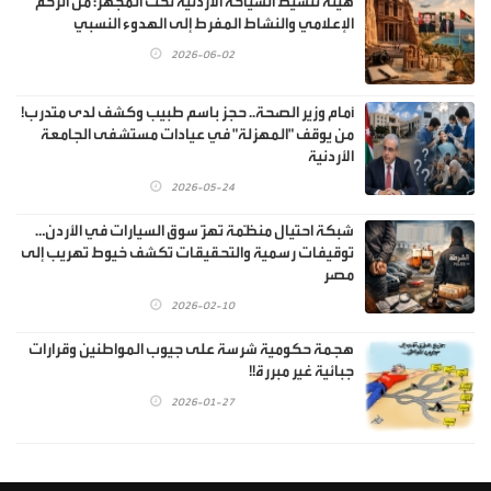
هيئة تنشيط السياحة الأردنية تحت المجهر: من الزخم
الإعلامي والنشاط المفرط إلى الهدوء النسبي
2026-06-02
أمام وزير الصحة.. حجز باسم طبيب وكشف لدى متدرب!
من يوقف "المهزلة" في عيادات مستشفى الجامعة
الأردنية
2026-05-24
شبكة احتيال منظّمة تهزّ سوق السيارات في الأردن…
توقيفات رسمية والتحقيقات تكشف خيوط تهريب إلى
مصر
2026-02-10
هجمة حكومية شرسة على جيوب المواطنين وقرارات
جبائية غير مبررة!!
2026-01-27