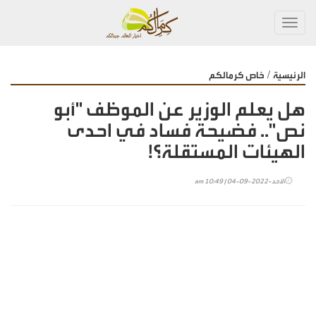
Toggl
navig
/
الرئيسية
خاص كرمالكم
هل يعلم الوزير عن الموظف "أبو
نص".. فضيحة فساد في احدى
الهيئات المستقلة؟!
الأحد-2022-09-04 | 10:49 am