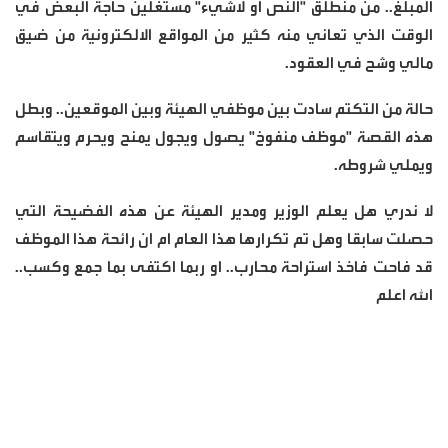
المبلغ.. من منطلق "النص او لاشيء" مستغلين حاجة البعض في
الوقت الذي تعاني منه كثير من المواقع الالكترونية من ضيق
مالي وشح في العقود.
حالة من التكتم سادت بين موظفي الهيئة وبين الموقعين.. وبطل
هذه القصة "موظف منفوخ" يصول ويجول يمنح ويحرم ويتقاسم
ويملي شروطه.
لا ندري هل يعلم الوزير ومدير الهيئة عن هذه الفضيحة التي
حصلت سابقا وهل تم تكرارها هذا العام ام ان رائحة هذا الموظف
قد فاحت فاخذ استراحة محارب.. او ربما اكتفى بما جمع وكسب..
الله اعلم