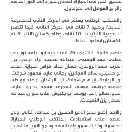
تحقيق الفوز في المباراة لضمان عبوره إلى الدور الحاسم
والرابع المؤهل إلى المونديال
.
والمنتخب الوطني يستقر في المركز الثاني للمجموعة
السابعة برصيد 7 نقاط في المركز الثاني، فيما تتصدر
السعودية الترتيب بـ 10 نقاط، وطاجيكستان ثالثا بـ 5، ثم
باكستان رابعا دون نقاط
.
وتضم قائمة النشامى 26 لاعبا: يزيد أبو ليلى، نور بني
عطية، أحمد الجعيدي، عبدالله نصيب، براء مرعي، يزن
العرب، سعد الروسان، إحسان حداد، فراس شلباية، محمد
أبو حشيش، سالم العجالين، رجائي عايد، محمود شوكت،
نور الروابدة، إبراهيم سعادة، نزار الرشدان، مهند أبو طه،
محمود مرضي، موسى التعمري، محمد أبو رزق، عارف
الحاج، صالح راتب، يوسف أبو جلبوش، علي علوان، عبدالله
العطار، يزن النعيمات
.
والأحد، اطلع سمو الأمير الحسين بن عبدالله الثاني، ولي
العهد، على استعدادات المنتخب الوطني للمباراة
الحاسمة. وشارك سمو ولي العهد وسمو الأمير هاشم بن