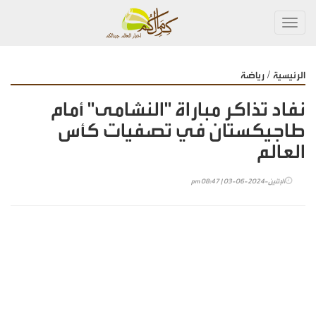
Toggl
navig
/
الرئيسية
رياضة
نفاد تذاكر مباراة "النشامى" أمام
طاجيكستان في تصفيات كأس
العالم
الإثنين-2024-06-03 | 08:47 pm