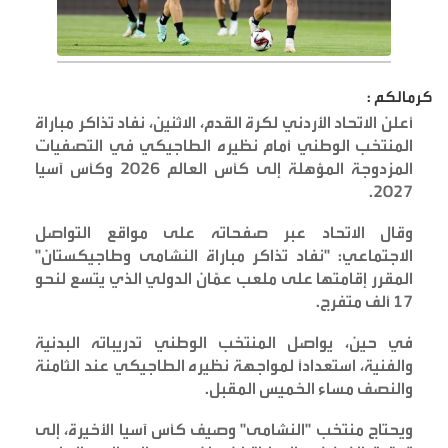
كرمالكم :
أعلن الاتحاد الأردني لكرة القدم، الاثنين، نفاد تذاكر مباراة
المنتخب الوطني أمام نظيره الطاجيكي في التصفيات
المزدوجة المؤهلة إلى كأس العالم 2026 وكأس آسيا
.
2027
وقال الاتحاد عبر صفحاته على مواقع التواصل
الاجتماعي: "نفاد تذاكر مباراة النشامى وطاجيكستان"
المقرر إقامتها على ملعب عمّان الدولي الذي يتسع لنحو
17 ألف متفرج
.
في حين، يواصل المنتخب الوطني تدريباته البدنية
والفنية، استعداداً لمواجهة نظيره الطاجيكي عند الثامنة
والنصف مساء الخميس المقبل
.
ويحتاج منتخب "النشامى" وصيف كأس آسيا الأخيرة، إلى