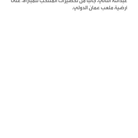
عبدالله الثاني، جانباً من تحضيرات المنتخب للمباراة، على
أرضية ملعب عمان الدولي
.