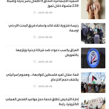
‏التنمية الاجتماعية: التحاق 9 أطفال بأسر بديلة وضبط
228 متسولا خلال تموز
2026-08-06
رئيسة فنزويلا تقلد قائد وأعضاء فريق البحث الأردني
أوسمة
2026-08-06
العراق يكسب دعوى ضد شركة أردنية ويُلزمها
بالتعويض
2026-08-06
قمة عمّان تعيد فلسطين للواجهة… وهجوم إسرائيلي
يكشف حجم الانزعاج
2026-08-06
إدارة الترخيص تطلق خدمة حجز مواعيد الفحص العملي
إلكترونيا.. رابط