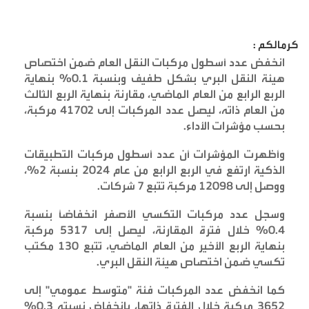
كرمالكم :
انخفض عدد أسطول مركبات النقل العام ضمن اختصاص
هيئة النقل البري بشكل طفيف وبنسبة 0.1% بنهاية
الربع الرابع من العام الماضي، مقارنة بنهاية الربع الثالث
من العام ذاته، ليصل عدد المركبات إلى 41702 مركبة،
بحسب مؤشرات الأداء
.
وأظهرت المؤشرات أن عدد أسطول مركبات التطبيقات
الذكية ارتفع في الربع الرابع من عام 2024 بنسبة 2%،
ووصل إلى 12098 مركبة تتبع 7 شركات
.
وسجل عدد مركبات التكسي الأصفر انخفاضاً بنسبة
0.4% خلال فترة المقارنة، ليصل إلى 5317 مركبة
بنهاية الربع الأخير من العام الماضي، تتبع 130 مكتب
تكسي ضمن اختصاص هيئة النقل البري
.
كما انخفض عدد المركبات فئة "متوسط عمومي" إلى
3652 مركبة خلال الفترة ذاتها، بانخفاض نسبته 0.3%