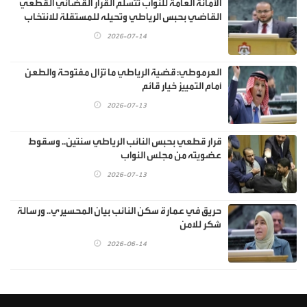
الأمانة العامة للنواب تتسلم القرار القضائي القطعي
القاضي بحبس الرياطي وتحيله للمستقلة للانتخاب
2026-07-14
العرموطي: قضية الرياطي ما تزال مفتوحة والطعن
أمام التمييز خيار قائم
2026-07-13
قرار قطعي بحبس النائب الرياطي سنتين.. وسقوط
عضويته من مجلس النواب
2026-07-13
حريق في عمارة سكن النائب بيان المحسيري.. ورسالة
شكر للامن
2026-06-14