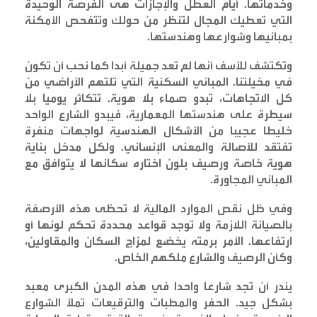
وخدماتها. أيام العطل والإجازات هى الفرصة الوحيدة
التي تعطيك المجال لتنظر من حولك وتتفحص الأمكنة
بمبانيها وشوارعها وهندستها
.
وتكتشف للأسف أنها لم تعد جميلة أبدا كما نحب أن تكون
في مخيلتنا. المباني السكنية التي تلتهم الأراضي من
كل الاتجاهات، تبدو صماء بلا هوية. تتكاثر يوميا بلا
سيطرة على هندستها المعمارية، فيبدو الشارع الواحد
خليطا عجيبا من الأشكال الهندسية لواجهات منفرة
تفتقد للأصالة والمعنى الإنساني. ولكل مدخل بناية
هوية خاصة ورصيف بلون اختاره سكانها لا يتوافق مع
المباني المجاورة
.
وفي ظل نقص الموارد المالية لا تحظى هذه الأرصفة
بالصيانة اللازمة ولا توجد قواعد محددة تحكم لونها أو
ارتفاعها. الأمر برمته يخضع لمزاج السكان والمقاولين،
وكأن الرصيف والشارع ملكهم الخاص
.
يندر أن تجد شارعا واحدا في هذه المدن الكبرى معبد
بشكل جيد. الحفر والمطبات والترقيعات تملأ الشوارع