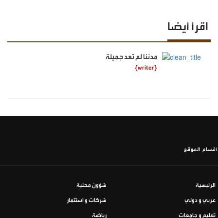
اقرأ أيضا
مدننا لم تعد جميلة
{writer}
أقسام الموقع
الرئيسية
شؤون محلية
عربي و دولي
شركات و استثمار
تعليم و جامعات
رياضة