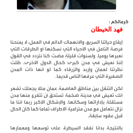
كرمالكم :
فهد الخيطان
إيقاع حياتنا السريع، والانهماك الدائم في العمل، لا يمنحنا
فرصة التأمل في الأحياء التي نسكنها أو الطرقات التي
نعبرها يوميا. ولسنوات قليلة مضت كنا نتردد في القول
إننا نعيش في مدن كبرى كحال الدول الأخرى. ظلت
نظرتنا لعمان وإربد والزرقاء كما لو أنها ذات المدن
الصغيرة التي عرفها الناس قديما
.
لكن التنقل بين مناطق العاصمة عمان مثلا يجعلك تشعر
أنك تعيش في مدينة ضخمة تستحق أن تتفرع منها مدن
مستقلة بإداراتها وسكانها. والإشكال الأكبر ربما أننا ما
نزال نتعامل مع مدن مترامية الأطراف تماما كما كان الحال
قبل عقود سابقة
.
بالنتيجة بدأنا نفقد السيطرة على توسعها ومعمارها