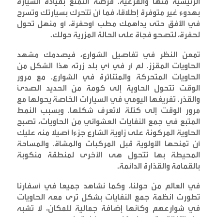
الرئيسية منها والفرعية. فرصة التمتع بقيادة السيارة
بهدوء غير متوفرة إطلاقا، فما أن تتحرك بسيارتك وتسرح
في الأفق حتى يداهمك مطب أوحفرة، أو منهل تحول
لحفرة، لتصحو فجأة على الحالة المزرية حولك
.
تمعن النظر في تفاصيل الشوارع، فيصدمك مشهد
الحاويات المقزز. لم أر في أي بلد زرته هذا الشكل من
الحاويات المتحركة والمتناثرة في الشوارع. مع مرور
الوقت تتحول الحاوية إلى كومة من الحديد الصدئ
والقذر. تفريغها اليومي في السيارات الخاصة يحولها مع
مرور الوقت إلى كتلة لاتعرف شكلها. وبسبب النمط
المتبع في جمع النفايات العشوائي من الحاويات، تصبح
الحاوية المركونة على زاوية الشارع جزءا أصيلا منه عليك
أن تمنحها الأولوية قبل المركبات والمشاة. والمساحة
المحيطة بها تتحول هى الأخرى لمنطقة منكوبة
بالقمامة والقذارة الدائمة
.
في العالم من حولنا، وكما نشاهد جميعا في أسفارنا
تطورت انظمة جمع النفايات بشكل ترى معه الحاويات
في شوارعهم وكأنها إضافة جمالية للمكان، لا تشبه