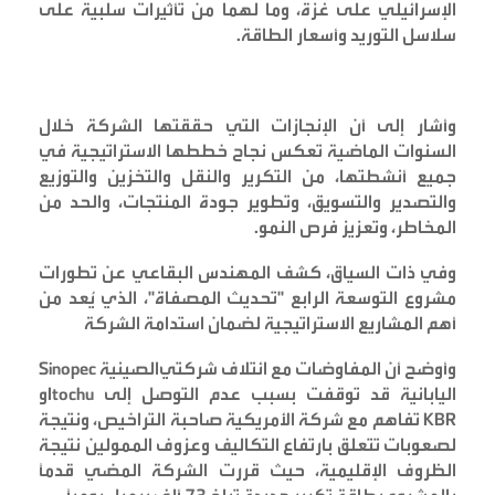
الإسرائيلي على غزة، وما لهما من تأثيرات سلبية على
سلاسل التوريد وأسعار الطاقة
.
وأشار إلى أن الإنجازات التي حققتها الشركة خلال
السنوات الماضية تعكس نجاح خططها الاستراتيجية في
جميع أنشطتها، من التكرير والنقل والتخزين والتوزيع
والتصدير والتسويق، وتطوير جودة المنتجات، والحد من
المخاطر، وتعزيز فرص النمو
.
وفي ذات السياق، كشف المهندس البقاعي عن تطورات
مشروع التوسعة الرابع "تحديث المصفاة"، الذي يُعد من
أهم المشاريع الاستراتيجية لضمان استدامة الشركة
وأوضح أن المفاوضات مع ائتلاف شركتي
الصينية
Sinopec
اليابانية قد توقفت بسبب عدم التوصل إلى
Itochu
و
KBR
تفاهم مع شركة
الأمريكية صاحبة التراخيص، ونتيجة
لصعوبات تتعلق بارتفاع التكاليف وعزوف الممولين نتيجة
الظروف الإقليمية، حيث قررت الشركة المضي قدماً