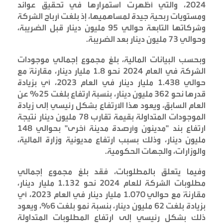
2024، والتي أظهرت استمرارها في تحقيق عوائد
ومستويات ربحية جيدة لمساهميها، إذ بلغت أرباح الشركة
وشركاتها التابعة حوالي 95 مليون دينار قبل الضريبة،
وحوالي 73 مليون دينار بعد الضريبة
.
وبحسب البيانات المالية، بلغ مجموع إجمالي موجودات
الشركة في العام 2024 نحو 1.8 مليار دينار، مقارنةً مع
حوالي 1.438 مليار دينار في العام 2023، أي بزيادة
قدرها نحو 362 مليون دينار، بنسبة ارتفاع بلغت 25% عن
العام السابق، ويعود هذا الارتفاع بشكل رئيسي إلى زيادة
الموجودات المتداولة بقيمة تقارب 78 مليون دينار نتيجة
ارتفاع بند "مدينون وأرصدة مدينة أخرى" بحوالي 148
مليون دينار، وذلك بسبب ارتفاع مديونية وزارة المالية،
والوزارات، والجهات الحكومية
.
وفيما يتعلق بالمطلوبات، فقد بلغ مجموع إجمالي
مطلوبات الشركة للعام 2024 نحو 1.132 مليار دينار،
مقارنةً مع حوالي 1.070 مليار دينار في العام 2023، أي
بزيادة بلغت 62 مليون دينار، بنسبة نمو بلغت 6%، ويعود
ذلك بشكل رئيسي إلى ارتفاع المطلوبات المتداولة