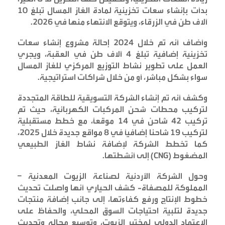
بدأت بإنشاء سعات تخزينية لمادة الغاز المسال تبلغ 10
آلاف طن في الزرقاء، ويتوقع الانتهاء منها في 2026
.
وأضاف أنه تم خلال 2024 إحالة مشروع إنشاء سعات
تخزينية إضافية تبلغ 4 آلاف طن في العقبة، ويجري
العمل على تطوير نشاط التوزيع المركزي للغاز المسال
سواء بشكل مباشر، أو من خلال شراكات استراتيجية
.
وكشف أنه تم إنشاء الشركة التسويقية للطاقة المتجددة
لتركيب محطات شحن المركبات الكهربائية، حيث تم
تركيب 42 شاحن في 14 موقعاً، مع خطط مستقبلية
لتركيب 19 شاحنا إضافياً في 8 مواقع جديدة خلال 2025،
كما تخطط الشركة لإضافة نشاط الغاز الطبيعي
المضغوط
(CNG)
إلى أنشطتها
.
وحول الشركة الأردنية لصناعة الزيوت المعدنية –
المملوكة للمصفاة- كشف الحياري أنها واصلت تحديث
خطوط الإنتاج ورفع كفاءتها، إلى جانب إضافة منتجات
جديدة لتلبية احتياجات السوق المحلي، والحفاظ على
الاعتماد الدولي لمختبر الزيوت، وتوسيع مجاله وتحديث