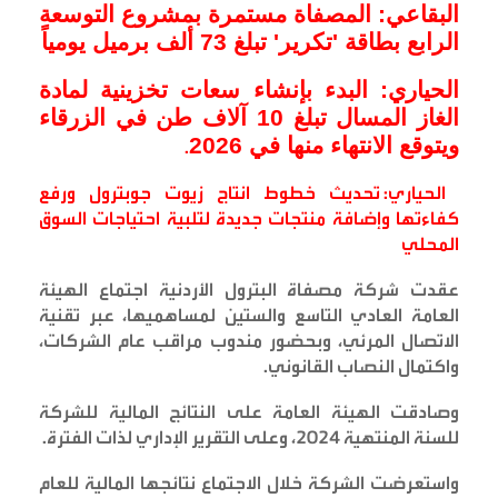
البقاعي: المصفاة مستمرة بمشروع التوسعة
الرابع بطاقة 'تكرير' تبلغ 73 ألف برميل يومياً
الحياري: البدء بإنشاء سعات تخزينية لمادة
الغاز المسال تبلغ 10 آلاف طن في الزرقاء
ويتوقع الانتهاء منها في 2026
.
الحياري: تحديث خطوط انتاج زيوت جوبترول ورفع
كفاءتها وإضافة منتجات جديدة لتلبية احتياجات السوق
المحلي
عقدت شركة مصفاة البترول الأردنية اجتماع الهيئة
العامة العادي التاسع والستين لمساهميها، عبر تقنية
الاتصال المرئي، وبحضور مندوب مراقب عام الشركات،
واكتمال النصاب القانوني
.
وصادقت الهيئة العامة على النتائج المالية للشركة
للسنة المنتهية 2024، وعلى التقرير الإداري لذات الفترة
.
واستعرضت الشركة خلال الاجتماع نتائجها المالية للعام