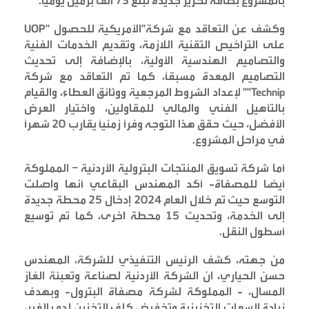
بالمشروع بطاقة تكرير جديدة تبلغ 73 ألف برميل يومياً
.
وكشف عن التعاقد مع شركة
"UOP"
الأمريكية للحصول
على التراخيص التقنية اللازمة، وتقديم الخدمات الفنية
والتصاميم الهندسية الأولية، بالإضافة إلى تحديث
التصاميم المعدة مسبقاً، كما تم التعاقد مع شركة
"Technip"
لإعداد الشروط المرجعية ووثائق العطاء، والقيام
بالتأهيل الفني والمالي للمقاولين، واختيار العرض
الأفضل، حيث حقق هذا التوجه وفراً زمنياً يقارب 20 شهراً
في مراحل المشروع
.
أما شركة تسويق المنتجات البترولية الأردنية – المملوكة
أيضا للمصفاة- أكد المهندس البقاعي أنها واصلت
التوسع حيث تم خلال العام 2024 إدخال 25 محطة جديدة
إلى الخدمة، وتحديث 15 محطة اخرى، كما تم توسيع
أسطول النقل
.
من جهته، كشف الرئيس التنفيذي للشركة، المهندس
حسن الحياري، ان الشركة الأردنية لصناعة وتعبئة الغاز
المسال، - المملوكة لشركة مصفاة البترول- وبهدف
زيادة السعات التخزينية وتخفيض كلف التخزين لدى الغير،