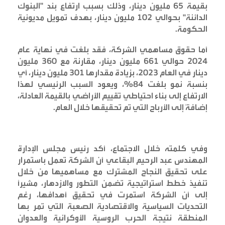
بقيمة 65 مليون دينار، وذلك بسبب ارتفاع بند "البنوك
الدائنة" بحوالي 102 مليون دينار، بهدف تمويل مديونية
الحكومة
.
أما حقوق مساهمي الشركة، فقد بلغت في نهاية عام
2024 حوالي 661 مليون دينار، مقارنة مع 360 مليون
دينار في العام 2023، بزيادة مقدارها 301 مليون دينار، أي
بنسبة نمو بلغت 84%، ويعود السبب الرئيسي لهذا
الارتفاع إلى بناء احتياطي تقييم الأراضي بالقيمة العادلة،
إضافةً إلى الأرباح التي تم تحقيقها خلال العام
.
وفي كلمته خلال الاجتماع، أكد رئيس مجلس الإدارة
المهندس عبد الرحيم البقاعي أن الشركة تعمل باستمرار
على تحقيق النجاح المشترك مع مساهميها من خلال
تنفيذ خطط استراتيجية تضمن التطور والازدهار، مشيراً
إلى أن الشركة استمرت في تحقيق أهدافها، رغم
التحديات السياسية والاقتصادية الصعبة التي تمر بها
المنطقة نتيجة الحرب الروسية الأوكرانية والعدوان