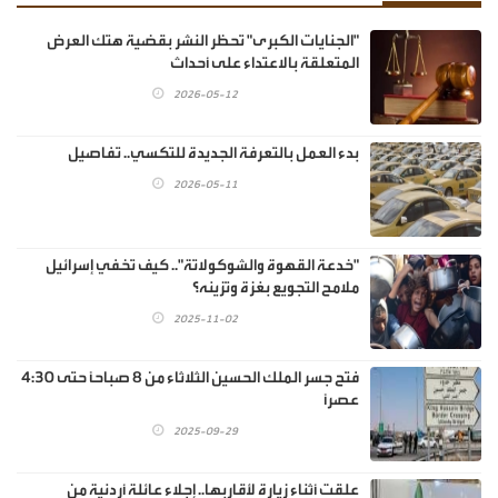
"الجنايات الكبرى" تحظر النشر بقضية هتك العرض
المتعلقة بالاعتداء على أحداث
2026-05-12
بدء العمل بالتعرفة الجديدة للتكسي.. تفاصيل
2026-05-11
"خدعة القهوة والشوكولاتة".. كيف تخفي إسرائيل
ملامح التجويع بغزة وتزينه؟
2025-11-02
فتح جسر الملك الحسين الثلاثاء من 8 صباحًا حتى 4:30
عصرًا
2025-09-29
علقت أثناء زيارة لأقاربها.. إجلاء عائلة أردنية من