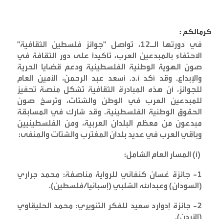
كرمالكم :
في دورتها الـ12، تواصل "جوائز فلسطين الثقافية"
الاحتفاء بالمبدعين العرب، تأكيداً على دور الثقافة في
صون الهوية الوطنية الفلسطينية ودعم قضايا الحرية
والإبداع. وقد أكد أ.د. أسعد عبد الرحمن، الأمين العام
للجوائز، أن هذه المبادرة الثقافية تشكل منصة تحفيز
للمبدعين العرب في الوطن والشتات، وترسخ صون
الحقوق الوطنية الفلسطينية. وقد شارك في المسابقة
مبدعون من معظم البلدان العربية، ومن الفلسطينيين
وباقي العرب في عديد بلدان المغترب والشتات والمنفى
:
(أ) المسار العام الشامل
:
1-
جائزة غسان كنفاني للرواية مناصفة: محمد جراري
(السودان) وعبدالله الشلبي (إسبانيا/فلسطين)
.
2-
جائزة إدوارد سعيد للفكر التنويري: محمد الحليقاوي
(الأردن)
.