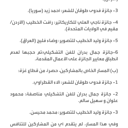
3-
جائزة فدوى طوقان للشعر: أحمد زيد (سوريا)
.
4-
جائزة ناجي العلي للكاريكاتير: رأفت الخطيب (الأردن/
مقيم في الولايات المتحدة)
.
5-
جائزة وليد الخطيب للتصوير: وضاء فليح (العراق)
.
6-
جائزة جمال بدران للفن التشكيلي:تم حجبها لعدم
انطباق معايير الجائزة على الأعمال المقدمة
.
(ب) المسار الخاص بالمشاركين، حصراً، من قطاع غزة
:
1-
جائزة فدوى طوقان للشعر: آلاء القطراوي
.
2-
جائزة جمال بدران للفن التشكيلي مناصفة: محمود
علوان و سهيل سالم
.
3-
جائزة وليد الخطيب للتصوير: محمد محيسن
.
وفي هذا المسار، لم يتقدم أي من المشاركين للتنافس