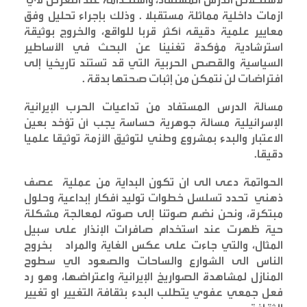
ازمات داخلية مماثلة مستقبلا . وذلك بإجراء تحليل وفق
معايير علمية دقيقه أكثر قربا للواقع، والخروج بوثيقة
استرشادية مؤكدة تغنينا عن البحث في الأساطير
السياسية والقصص الحربية التي قد تستند تاريخيًا إلى
افتراضات لن نتمكن من إثبات صحتها بدقة
.
مسألة الدرس المستفاد من تداعيات الحرب الإيرانية
الإسرائيلية مسألة جوهرية حساسة يجب أن تؤخد بعين
الاعتبار والبدء بمشروع وطني لتوثيق الأزمة توثيقا علميا
دقيقا
.
الحواتمة دعى الى ان تكون البداية من عملية عصف
ذهني تحدد تسلسل خطوات توليد أفكار إبداعية وحلول
مبتكرة، ونحن نضم صوتنا إلى صوته لمعالجة مشكلة
حية ظهرت عند استخدام صافرات الإنذار على سبيل
المثال، والتي جاءت على عكس الغاية والمراد بخروج
الناس الى الشوارع والساحات والصعود الي سطوح
المنازل لمشاهدة الصواريخ الإيرانية واعتراضها، وهو رد
فعل جمعي عفوي يتطلب البدء بثقافة التغيير او تغيير