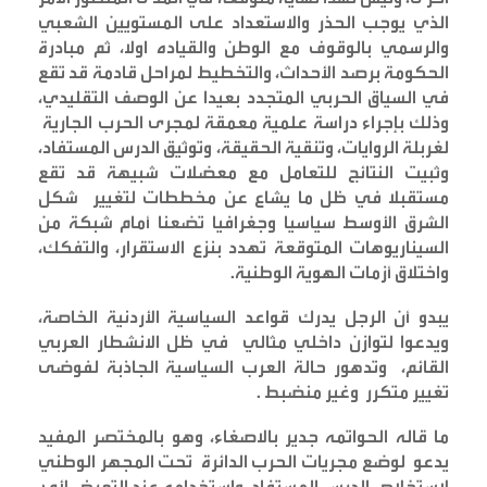
الذي يوجب الحذر والاستعداد على المستويين الشعبي
والرسمي بالوقوف مع الوطن والقياده اولا، ثم مبادرة
الحكومة برصد الأحداث، والتخطيط لمراحل قادمة قد تقع
في السياق الحربي المتجدد بعيدا عن الوصف التقليدي،
وذلك بإجراء دراسة علمية معمقة لمجرى الحرب الجارية
لغربلة الروايات، وتنقية الحقيقة، وتوثيق الدرس المستفاد،
وثبيت النتائج للتعامل مع معضلات شبيهة قد تقع
مستقبلا في ظل ما يشاع عن مخططات لتغيير شكل
الشرق الأوسط سياسيا وجغرافيا تضعنا أمام شبكة من
السيناريوهات المتوقعة تهدد بنزع الاستقرار، والتفكك،
واختلاق أزمات الهوية الوطنية
.
يبدو أن الرجل يدرك قواعد السياسية الأردنية الخاصة،
ويدعوا لتوازن داخلي مثالي في ظل الانشطار العربي
القائم، وتدهور حالة العرب السياسية الجاذبة لفوضى
تغيير متكرر وغير منضبط
.
ما قاله الحواتمه جدير بالاصغاء، وهو بالمختصر المفيد
يدعو لوضع مجريات الحرب الدائرة تحت المجهر الوطني
لاستخلاص الدرس المستفاد، واستخدامه عند التعرض لأي