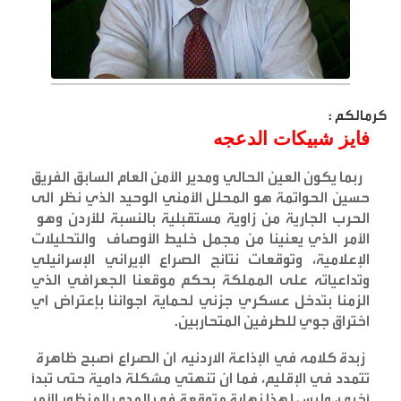
كرمالكم :
فايز شبيكات الدعجه
ربما يكون العين الحالي ومدير الأمن العام السابق الفريق
حسين الحواتمة هو المحلل الأمني الوحيد الذي نظر الى
الحرب الجارية من زاوية مستقبلية بالنسبة للأردن وهو
الأمر الذي يعنينا من مجمل خليط الأوصاف والتحليلات
الإعلامية، وتوقعات نتائج الصراع الإيراني الإسرائيلي
وتداعياته على المملكة بحكم موقعنا الجعرافي الذي
الزمنا بتدخل عسكري جزئي لحماية اجوائنا بإعتراض اي
اختراق جوي للطرفين المتحاربين
.
زبدة كلامه في الإذاعة الاردنيه ان الصراع أصبح ظاهرة
تتمدد في الإقليم، فما ان تنهتي مشكلة دامية حتى تبدأ
أخرى، وليس لهذا نهاية متوقعة في المدى المنظور الأمر