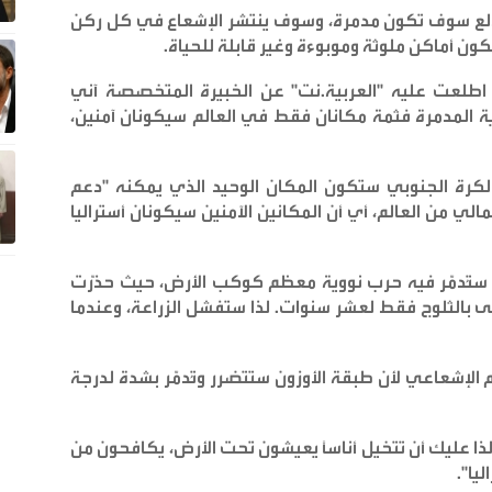
ندلع سوف تكون مدمرة، وسوف ينتشر الإشعاع في كل ركن
الكون أماكن ملوثة وموبوءة وغير قابلة للحياة
.
 اطلعت عليه "العربية.نت" عن الخبيرة المتخصصة آني
ية المدمرة فثمة مكانان فقط في العالم سيكونان آمنين،
كرة الجنوبي ستكون المكان الوحيد الذي يمكنه "دعم
الي من العالم، أي أن المكانين الآمنين سيكونان أستراليا
ستُدمّر فيه حرب نووية معظم كوكب الأرض، حيث حذّرت
طّى بالثلوج فقط لعشر سنوات. لذا ستفشل الزراعة، وعندما
لإشعاعي لأن طبقة الأوزون ستتضرر وتُدمّر بشدة لدرجة
ا عليك أن تتخيل أناساً يعيشون تحت الأرض، يكافحون من
ليا
".