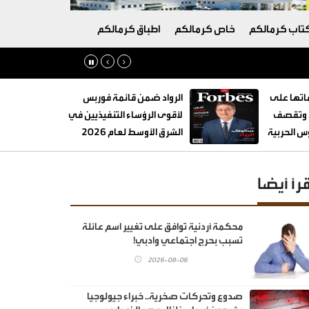
تاب كرمالكم
خاص كرمالكم
اطباق كرمالكم
تها على
الرواد ضمن قائمة فوربس
ة وتقصف
لأقوى الرؤساء التنفيذيين في
 الحربية
الشرق الأوسط لعام 2026
قرأ أيضا
محكمة أردنية توافق على تغيير اسم عائلة
تسبب بحرج اجتماعي وادبي!
2026-08-06
صدوع وتحركات صخرية.. خبراء جيولوجيا