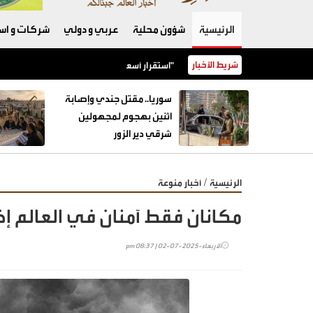
الرئيسية
شؤون محلية
عربي و دولي
شركات و است
شريط الأخبار
استقرار أسعار أصناف عديدة من الخضار مع ورود كميات وافرة إلى "السوق المركزي"
سوريا.. مقتل جندي وإصابة
اثنين بهجوم لمجهولين
شرقي دير الزور
/
الرئيسية
أخبار منوعة
مكانان فقط آمنان في العالم إذا
الأربعاء-2025-07-02 | 08:37 pm