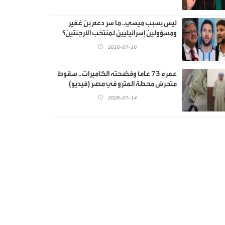
ليس بسبب ميسي.. ما سر دعم بن غفير
ومسؤولين إسرائيليين لمنتخب الأرجنتين؟
2026-07-16
عمره 73 عاماً وفضحته الكاميرات.. سقوط
متحرش محطة المترو في مصر (فيديو)
2026-07-14