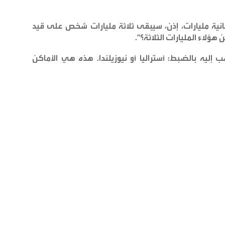
نية مليارات، إذن، سيبقى ثلاثة مليارات شخص على قيد
هؤلاء المليارات الثلاثة؟
".
ليه بالضبط: أستراليا أو نيوزيلندا. هذه هي الأماكن