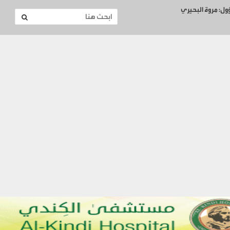
ؤول: مروة البحيري