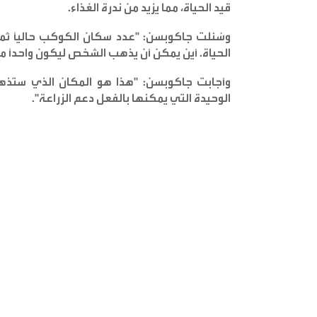
قيد الحياة، مما يزيد من ندرة الغذاء
.
وسُئلت جاكوبسن: "عدد سكان الكوكب حالياً ثما
الحياة. أين يمكن أن يذهب الشخص ليكون واحداً من 
وأجابت جاكوبسن: "هذا هو المكان الذي ستذهب إ
الوحيدة التي يمكنها بالفعل دعم الزراعة
".