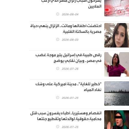
يشرحون أسباب زلزال مصر الذي ارعب
الملايين
2026-08-04
احتضنت أطفالها وماتت.. الزلزال ينهي حياة
مصرية بالسكتة القلبية
2026-08-03
رقص طبيبة في إسرائيل يثير موجة غضب
في مصر.. وبيان نقابي يوضح
2026-07-26
"خطير للغاية".. مدينة أميركية على وشك
نفاد المياه
2026-07-25
انفصام وهستيريا.. أطباء يفسرون سبب قتل
محامية حقوقية لوالدتها وتقطيع جثتها
2026-07-25