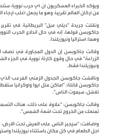
ويؤكد الخبراء العسكريون أن أي حرب نووية ست
من أركان العالم تقريباً، وهو ما يجعل أغلب أرجاء 
ونقلت جريدة "ديلي ميل" البريطانية في تقرير
جاكوبسن قولها، إنه في حال اندلاع الحرب النوو
وهما: أستراليا ونيوزيلندا
.
وقالت جاكوبسن إن الدول المجاورة في نصف ال
الزراعة" في حال وقوع كارثة نووية في الجزء الشم
ونيوزيلندا فقط
.
وناقشت جاكوبسن الجدول الزمني المُرعب الذي 
جاكوبسن قائلةً: "أماكن مثل أيوا وأوكرانيا ستُغ
تفشل، سيموت الناس
".
وقالت جاكوبسن: "علاوة على ذلك، هناك التسمم ا
تمنعك من الخروج تحت أشعة الشمس
".
وأضافت: "سيُجبر الناس على العيش تحت الأرض، لذ
أجل الطعام في كل مكان باستثناء نيوزيلندا وأسترا