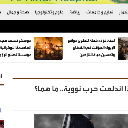
ثمار
تعليم و جامعات
رياضة
علوم و تكنولوجيا
صحة و جمال
ك
لجنة غزة :،خطة لتطوير مواقع
موسكو تصعد هجما
الإيواء المؤقت في القطاع
العاصمة الأوكراني
وتحسين حياة النازحين
مؤسسة تصنع الرؤوس
ا
 اندلعت حرب نووية.. ما هما؟