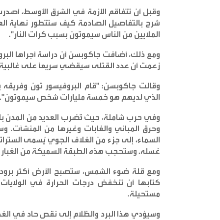
وقبل أن تتفاقم الأزمة في الشرق الأوسط، أصدرت 
شرح بالتفاصيل الصادمة كيف ستتطور نهاية العالم
الملايين من الناس سيموتون بسبب كرات النار
".
زعمت أن عدد القتلى سيقضي سريعاً على غالبية 
وقالت جاكوبسن: "قام البروفيسور تون وفريقه بت
الذي لديهم هو خمسة مليارات شخص سيموتون
".
وفي حرب شاملة، حيث تُضرب العديد من المدن بالق
وحرق المباني والغابات وغيرها من المنشآت. وسير
السماء، إلى جزء من الغلاف الجوي يُسمى السترا
غسله. وستحجب هذه الطبقة السميكة من الغبار 
ومع قلة ضوء الشمس، ستصبح الأرض أكثر برودة
مستحيلة
.
وسيؤدي هذا البرد والظلام إلى نقص حاد في الغذ