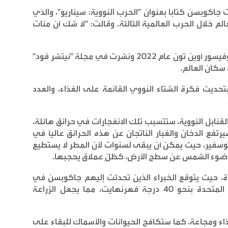
جاكوبسن كتابا بعنوان "الحرب النووية: سيناريو"، والذي
 خلال الحرب العالمية الثالثة. وقالت: "لا شك أن مئات
ومع ذلك، أضافت جاكوبسن أن دراسة أجراها البروفيسور أوين تون عام 2022 ونشرت في مجلة "نيتشر فود"
سكان العالم
.
حديث فكرة الشتاء النووي القائمة على الغذاء، والعدد
نابل النووية، ستتسبب تلك الانفجارات في حرائق هائلة،
تفع الدخان والغبار الناتجان عن هذه الحرائق عالياً في
توسفير، حيث يمكن أن يبقى لسنوات لأن المطر لا يستطيع
ضوء الشمس عن سطح الأرض، كظلٍّ عملاق يحجبها
.
، حيث يتوقع الخبراء الذين تحدثت إليهم جاكوبسن في
كتابها أن تنخفض درجات الحرارة في الولايات المتحدة بنحو 40 درجة فهرنهايت، مما يجعل الزراعة
اء ومجاعة، كما ستكافح الحيوانات والأسماك للبقاء على