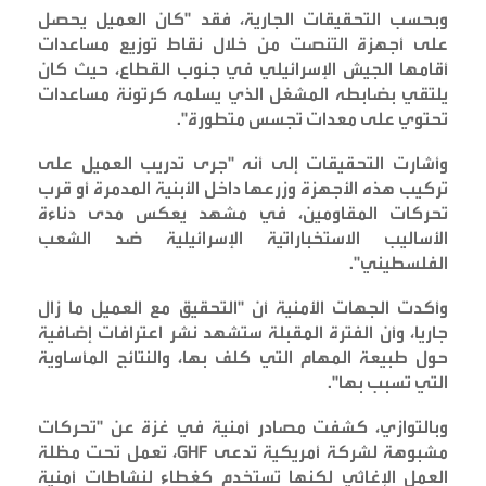
وبحسب التحقيقات الجارية، فقد "كان العميل يحصل
على أجهزة التنصت من خلال نقاط توزيع مساعدات
أقامها الجيش الإسرائيلي في جنوب القطاع، حيث كان
يلتقي بضابطه المشغل الذي يسلمه كرتونة مساعدات
تحتوي على معدات تجسس متطورة
".
وأشارت التحقيقات إلى أنه "جرى تدريب العميل على
تركيب هذه الأجهزة وزرعها داخل الأبنية المدمرة أو قرب
تحركات المقاومين، في مشهد يعكس مدى دناءة
الأساليب الاستخباراتية الإسرائيلية ضد الشعب
الفلسطيني
".
وأكدت الجهات الأمنية أن "التحقيق مع العميل ما زال
جاريا، وأن الفترة المقبلة ستشهد نشر اعترافات إضافية
حول طبيعة المهام التي كلف بها، والنتائج المأساوية
التي تسبب بها
".
وبالتوازي، كشفت مصادر أمنية في غزة عن "تحركات
مشبوهة لشركة أمريكية تدعى
GHF
، تعمل تحت مظلة
العمل الإغاثي لكنها تستخدم كغطاء لنشاطات أمنية