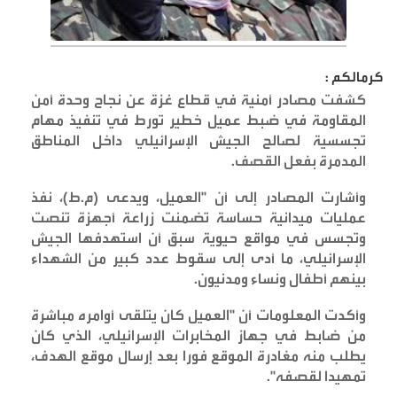
كرمالكم :
كشفت مصادر أمنية في قطاع غزة عن نجاح وحدة أمن
المقاومة في ضبط عميل خطير تورط في تنفيذ مهام
تجسسية لصالح الجيش الإسرائيلي داخل المناطق
المدمرة بفعل القصف
.
وأشارت المصادر إلى أن "العميل، ويدعى (م.ط)، نفذ
عمليات ميدانية حساسة تضمنت زراعة أجهزة تنصت
وتجسس في مواقع حيوية سبق أن استهدفها الجيش
الإسرائيلي، ما أدى إلى سقوط عدد كبير من الشهداء
بينهم أطفال ونساء ومدنيون
.
وأكدت المعلومات أن "العميل كان يتلقى أوامره مباشرة
من ضابط في جهاز المخابرات الإسرائيلي، الذي كان
يطلب منه مغادرة الموقع فورا بعد إرسال موقع الهدف،
تمهيدا لقصفه
".