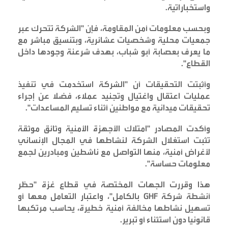
واستخباراتية
.
وبحسب معلومات أمن المقاومة، فإن "الشركة تتحرك عبر
جمعيات محلية وشخصيات عشائرية، وبتنسيق مباشر مع
ما يعرف بعصابة أبو شباب، بهدف شرعنة وجودها داخل
القطاع
".
وأثبتت التحقيقات أن "الشركة استخدمت في تنفيذ
عمليات اعتقال واغتيال وتجنيد عملاء، فضلا عن إجراء
تحقيقات ميدانية مع مواطنين أثناء تسليم المساعدات
".
وأكدت المصادر "امتلاك الأجهزة الأمنية وثائق موثقة
تثبت استغلال الشركة لنشاطها في المجال الإنساني
لأغراض أمنية، منها التواصل مع ناشطين ومبادرين لجمع
معلومات حساسة
".
هذا وقررت الجهات المختصة في قطاع غزة "حظر
أنشطة شركة
GHF
بالكامل"، واعتبار التعامل معها أو
تسهيل نشاطها مخالفة أمنية خطيرة، يحاسب مرتكبها
قانونيا دون استثناء أو تبرير
.