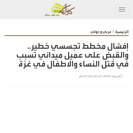
Toggl
navig
/
الرئيسية
عربي و دولي
إفشال مخطط تجسسي خطير..
والقبض على عميل ميداني تسبب
في قتل النساء والاطفال في غزة
الأربعاء-2025-07-16 | 07:18 pm