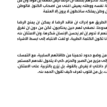
واحنا. نذكّرهم بلطف أن الرضا ليس ضعفًا بل قوّة، وأن من
عمة نفسه ووطنه يعيش أغنى من أصحاب الكنوز. فالوطن
 وطنٍ يملكه ساخطون لا يرون إلا العتمة
ريق هو إدراك أن فاقد الرضا لا يمكن أن يمنح الرضا
حن هدوءنا. نصغي لهم حين يحتاجون، لكن من دون أن نغرق
 لا تدوم إن لم يُحسن الإنسان شكرها، وأن الامتنان لله
انًا تكون الكلمة الطيبة، أو لفت الانتباه إلى أبسط الأشياء
د من وضع حدود تحمينا من طاقاتهم السلبية، مع التمسك
إلى مزيج من الصبر والحزم، كي لا يتحول نقدهم المستمر
خلي لا يُفرض بالقوة، بل يُزرع بالتربية على الامتنان،
ملك، بل من قلوب تعرف كيف تقول: الحمد لله.