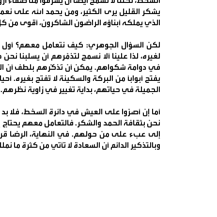
السخط، لكننا لا نسمح أيضًا أن يسرقوا منّا صفاء أر
يشكر القليل يرى الكثير، ومن يحمد الله على ن
الذي يملكه أبناؤه الراضون الشاكرون، أقوى من كل
لكن السؤال الجوهري: كيف نتعامل معهم؟ أول الط
لغيره، لذا علينا ألا نسمح لتذمّرهم أن يسلبنا ن
في دوامة شكواهم. يمكن أن نُذكّرهم بلطف أن النعم
يفتح أبوابًا من البركة والسكينة لا تُفتح بغيره. أحي
الجميلة في حياتهم، بداية تغيير في زاوية نظرهم.
أما إن أصرّوا على العيش في دائرة السخط، فلا ب
نحن بثقافة الحمد والشكر. فالتعامل معهم يحتاج 
إلى عبء على من حولهم. في النهاية، الرضا قرار دا
وبالتذكير الدائم أن السعادة لا تأتي من كثرة ما ن