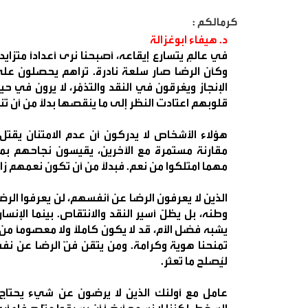
كرمالكم :
د. هيفاء ابوغزالة
في عالمٍ يتسارع إيقاعه، أصبحنا نرى أعدادًا متزاي
وكأن الرضا صار سلعة نادرة. تراهم يحصلون على 
الإنجاز ويغرقون في النقد والتذمّر، لا يرون في حي
قلوبهم اعتادت النظر إلى ما ينقصها بدلًا من أن تنع
هؤلاء الأشخاص لا يدركون أن عدم الامتنان يق
مقارنة مستمرة مع الآخرين، يقيسون نجاحهم بميزا
مهما امتلكوا من نعم. فبدلًا من أن تكون نعمهم زادًا
الذين لا يعرفون الرضا عن أنفسهم، لن يعرفوا الرض
وطنه، بل يظلّ أسير النقد والانتقاص. بينما الإنس
يشبه فضل الأم، قد لا يكون كاملًا ولا معصومًا من
تمنحنا هوية وكرامة. ومن يتقن فنّ الرضا عن نفس
ليُصلح ما تعثر.
عامل مع أولئك الذين لا يرضون عن شيء يحتاج 