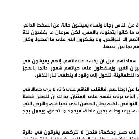
دة من الناس رجالًا ونساءً يعيشون حالة من السخط الدائم،
ما كانوا يتمنونه بالأمس، لكن سرعان ما يفقدون لذّة
اتهم إلا النواقص، ولا يشكرون الله على ما أُعطوا. وكأن
م بما بين أيديها.
تل سعادتهم قبل أن يفسد علاقاتهم. إنهم يعيشون في
ن الغير، ويُسقطون على حياتهم شعورًا دائمًا بالعجز
 للطمأنينة، تتحول إلى وقود لا ينطفئ لنار التذمّر.
ا عن أوطانهم. فالقلب الناقم على ذاته لا يرى جمالًا في
ان الذي يربّي نفسه على الامتنان، يدرك أن للوطن فضلًا
 النواقص، لكنه يظلّ الحضن الذي نحيا فيه، والأرض التي
ه، يرى وطنه بعينٍ عادلة، فيحمد ما تحقق، ويعمل بجدٍ
إلى صبرٍ وحكمة؛ فنحن لا نتركهم يغرقون في دائرة