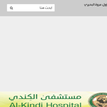
ؤول: مروة البحيري