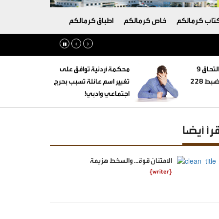
تاب كرمالكم
خاص كرمالكم
اطباق كرمالكم
‏التنمية الاجتماعية: التحاق 9
محكمة أردنية توافق على
أطفال بأسر بديلة وضبط 228
تغيير اسم عائلة تسبب بحرج
اجتماعي وادبي!
قرأ أيضا
الامتنان قوة… والسخط هزيمة
{writer}