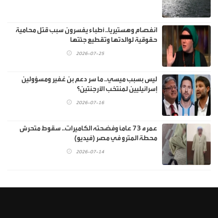
انفصام وهستيريا.. أطباء يفسرون سبب قتل محامية
حقوقية لوالدتها وتقطيع جثتها
2026-07-25
ليس بسبب ميسي.. ما سر دعم بن غفير ومسؤولين
إسرائيليين لمنتخب الأرجنتين؟
2026-07-16
عمره 73 عاماً وفضحته الكاميرات.. سقوط متحرش
محطة المترو في مصر (فيديو)
2026-07-14