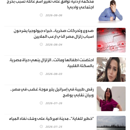
محكمة أردنية توافق على تغيير اسم عائلة تسبب بحرج
اجتماعي وادبي!
2026-08-06
صدوع وتحركات صخرية.. خبراء جيولوجيا يشرحون
أسباب زلزال مصر الذي ارعب الملايين
2026-08-04
احتضنت أطفالها وماتت.. الزلزال ينهي حياة مصرية
بالسكتة القلبية
2026-08-03
رقص طبيبة في إسرائيل يثير موجة غضب في مصر..
وبيان نقابي يوضح
2026-07-26
"خطير للغاية".. مدينة أميركية على وشك نفاد المياه
2026-07-25