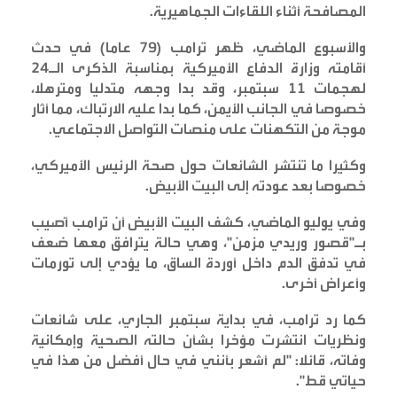
المصافحة أثناء اللقاءات الجماهيرية
.
والأسبوع الماضي، ظهر ترامب (79 عاما) في حدث
أقامته وزارة الدفاع الأميركية بمناسبة الذكرى الـ24
لهجمات 11 سبتمبر، وقد بدا وجهه متدليا ومترهلا،
خصوصا في الجانب الأيمن، كما بدا عليه الارتباك، مما أثار
موجة من التكهنات على منصات التواصل الاجتماعي
.
وكثيرا ما تنتشر الشائعات حول صحة الرئيس الأميركي،
خصوصا بعد عودته إلى البيت الأبيض
.
وفي يوليو الماضي، كشف البيت الأبيض أن ترامب أُصيب
بـ"قصور وريدي مزمن"، وهي حالة يترافق معها ضعف
في تدفق الدم داخل أوردة الساق، ما يؤدي إلى تورمات
وأعراض أخرى
.
كما رد ترامب، في بداية سبتمبر الجاري، على شائعات
ونظريات انتشرت مؤخرا بشأن حالته الصحية وإمكانية
وفاته، قائلا: "لم أشعر بأنني في حال أفضل من هذا في
حياتي قط
".