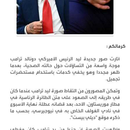
كرمالكم :
أثارت صور جديدة ليد الرئيس الأميركي دونالد ترامب
موجة واسعة من التساؤلات حول حالته الصحية، بعدما
ظهر مجددا وهو يخفي كدمات باستخدام مستحضرات
تجميل
.
وتمكن المصورون من التقاط صورة ليد ترامب عندما كان
في طريقه إلى الصعود على متن الطائرة الرئاسية في
مطار موريستاون، الأحد، بعد قضائه عطلة نهاية الأسبوع
في نادي الغولف الخاص به في نيوجيرسي، بحسب ما
ذكره موقع "ديلي بيست
".
وأظهرت الصورة أن جزءا من يد ترامب كان مغطى