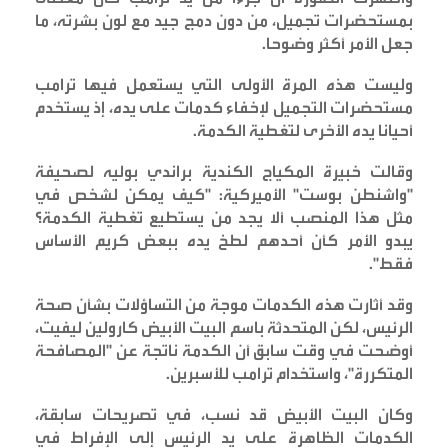
بمستحضرات تجميل، من دون دمج جيد مع لون بشرته، ما
جعل الأمر أكثر وضوحا
.
وليست هذه المرة الأولى التي يستعمل فيها ترامب
مستحضرات التجميل لإخفاء كدمات على يده، إذ يستخدم
أحيانا يده الأخرى لتغطية الكدمة
.
وقالت خبيرة المكياج الكندية براندي بوليه لصحيفة
"واشنطن بوست" الأميركية: "كيف يمكن لشخص في
مثل هذا المنصب ألا يجد من يستطيع تغطية الكدمة؟
يبدو الأمر كأن أحدهم لطخ يده ببعض كريم الأساس
فقط
".
وقد أثارت هذه الكدمات موجة من التساؤلات بشأن صحة
الرئيس، لكن المتحدثة باسم البيت الأبيض كارولين ليفيت،
أوضحت في وقت سابق أن الكدمة ناتجة عن "المصافحة
المتكررة"، واستخدام ترامب للأسبرين
.
وكان البيت الأبيض قد نسب، في تصريحات سابقة،
الكدمات الظاهرة على يد الرئيس إلى الإفراط في