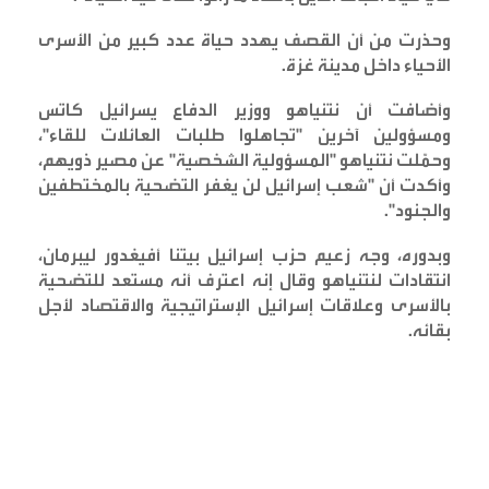
وحذرت من أن القصف يهدد حياة عدد كبير من الأسرى
الأحياء داخل مدينة غزة
.
وأضافت أن نتنياهو ووزير الدفاع يسرائيل كاتس
ومسؤولين آخرين "تجاهلوا طلبات العائلات للقاء"،
وحمّلت نتنياهو "المسؤولية الشخصية" عن مصير ذويهم،
وأكدت أن "شعب إسرائيل لن يغفر التضحية بالمختطفين
والجنود
".
وبدوره، وجه زعيم حزب إسرائيل بيتنا أفيغدور ليبرمان،
انتقادات لنتنياهو وقال إنه اعترف أنه مستعد للتضحية
بالأسرى وعلاقات إسرائيل الإستراتيجية والاقتصاد لأجل
بقائه
.