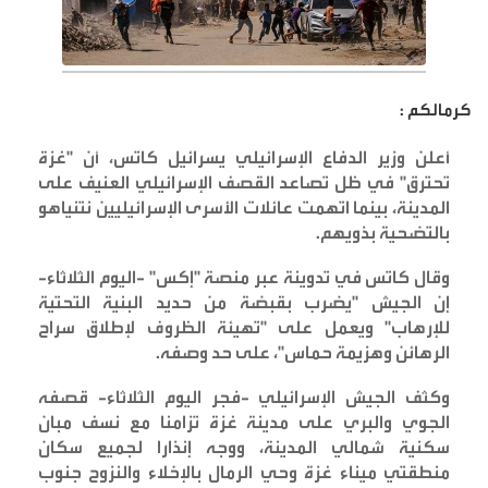
كرمالكم :
أعلن وزير الدفاع الإسرائيلي يسرائيل كاتس، أن "غزة
تحترق" في ظل تصاعد القصف الإسرائيلي العنيف على
المدينة، بينما اتهمت عائلات الأسرى الإسرائيليين نتنياهو
بالتضحية بذويهم
.
وقال كاتس في تدوينة عبر منصة "إكس" -اليوم الثلاثاء-
إن الجيش "يضرب بقبضة من حديد البنية التحتية
للإرهاب" ويعمل على "تهيئة الظروف لإطلاق سراح
الرهائن وهزيمة حماس"، على حد وصفه
.
وكثف الجيش الإسرائيلي -فجر اليوم الثلاثاء- قصفه
الجوي والبري على مدينة غزة تزامنا مع نسف مبان
سكنية شمالي المدينة، ووجه إنذارا لجميع سكان
منطقتي ميناء غزة وحي الرمال بالإخلاء والنزوح جنوب