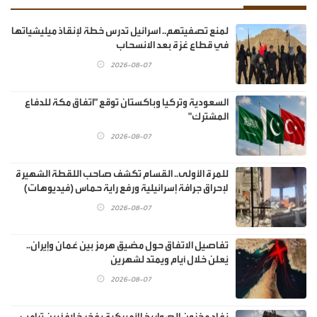
لمنع تصفيتهم.. اسرائيل تدرس خطة لإنقاذ ميليشياتها
في قطاع غزة بعد الانسحاب
2026-08-07
السعودية وتركيا وباكستان توقع "اتفاق مكة للدفاع
المشترك"
2026-08-07
للمرة الأولى.. القسام تكشف صاحب اللقطة الشهيرة
لإحراق جرافة إسرائيلية ورفع راية حماس (فيديوهات)
2026-08-07
تفاصيل الاتفاق حول مضيق هرمز بين عُمان وإيران..
يُعلن خلال أيام ويمتد لشهرين
2026-08-07
نفاد مخزون الصواريخ الأميركية يفجّر خلافًا بين ترامب