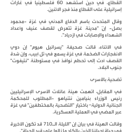
القطاع، في حين استشهد 60 فلسطينيا في غارات
إسرائيلية على القطاع منذ فجر الاثنين
.
وقال المتحدث باسم الدفاع المدني في غزة -محمود
بصل- إنّ "مدينة غزة تتعرض لقصف عنيف وأعداد
الشهداء والإصابات في ازدياد
".
في الأثناء، قالت صحيفة "يسرائيل هيوم" إن دوي
الانفجارات الضخمة في غزة يسمع في تل أبيب، وإن شدة
القصف أدت إلى تحطم نوافذ في مستوطنة "نتيفوت"
جنوب البلاد
.
تضحية بالأسرى
في المقابل، اتهمت هيئة عائلات الأسرى الإسرائيليين
رئيس الوزراء بنيامين نتنياهو -المطلوب للمحكمة
الجنائية الدولية– باختيار "التضحية بالمختطفين" في غزة
عبر المضي في العملية العسكرية
.
وقالت الهيئة في بيان إن "الليلة الـ710 قد تكون الأخيرة
في حياة أحبائنا الذين بالكاد ما زالوا على قيد الحياة
".