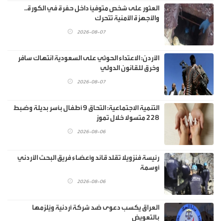
العثور على شخص متوفيًا داخل حفرة في الكورة..
والأجهزة الأمنية تتحرك
2026-08-07
الأردن: الاعتداء الحوثي على السعودية انتهاك سافر
وخرق للقانون الدولي
2026-08-07
‏التنمية الاجتماعية: التحاق 9 أطفال بأسر بديلة وضبط
228 متسولا خلال تموز
2026-08-06
رئيسة فنزويلا تقلد قائد وأعضاء فريق البحث الأردني
أوسمة
2026-08-06
العراق يكسب دعوى ضد شركة أردنية ويُلزمها
بالتعويض