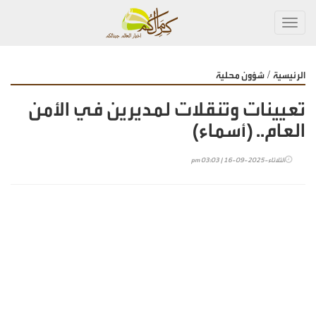
Toggl
navig
/
الرئيسية
شؤون محلية
تعيينات وتنقلات لمديرين في الأمن
العام.. (أسماء)
الثلاثاء-2025-09-16 | 03:03 pm