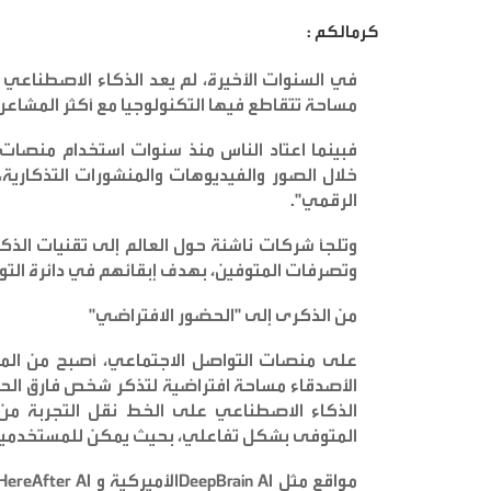
كرمالكم :
في السنوات الأخيرة، لم يعد الذكاء الاصطناعي مجر
مساحة تتقاطع فيها التكنولوجيا مع أكثر المشاعر 
فبينما اعتاد الناس منذ سنوات استخدام منصا
خلال الصور والفيديوهات والمنشورات التذكارية، 
الرقمي
".
وتلجأ شركات ناشئة حول العالم إلى تقنيات ال
وتصرفات المتوفين، بهدف إبقائهم في دائرة التو
من الذكرى إلى "الحضور الافتراضي
"
على منصات التواصل الاجتماعي، أصبح من المألو
الأصدقاء مساحة افتراضية لتذكر شخص فارق الحي
الذكاء الاصطناعي على الخط نقل التجربة م
المتوفى بشكل تفاعلي، بحيث يمكن للمستخدمين ا
مواقع مثل
HereAfter AI
DeepBrain AI
الأميركية و