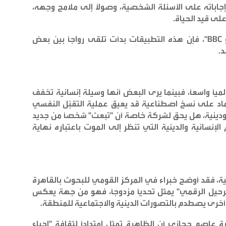
اباته على الأسئلة الشخصية، وصولاً إلى ملامح وجهه،
على قيد الحياة
.
، فإن هذه التطبيقات بدأت تلقى رواجاً بين بعض
د
.
المياً واسعاً، فبينما يرى البعض أنها وسيلة إنسانية تخفف
تماد على نسخ اصطناعية قد يعيق عملية التقبّل النفسي
 ودينية، هل يحق لشركة خاصة أن "تبعث" شخصاً من جديد
إنسانية والدينية التي تنظر إلى الموت باعتباره نهاية
سية، فقد أوضح خبراء في المركز القومي للبحوث بالقاهرة
رحيل الرقمي" يمثل تحدياً مزدوجاً، فهو من جهة يعكس
 أخرى يصطدم بالتصورات الدينية والاجتماعية للمنطقة
.
 عاصم حجازي أن الظاهرة تمثل امتداداً لثقافة "إحياء