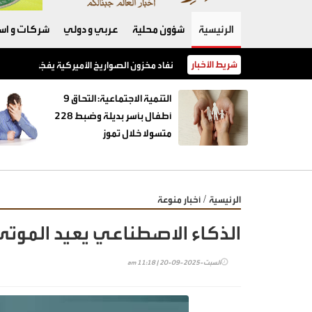
الرئيسية
شؤون محلية
عربي و دولي
شركات و است
شريط الأخبار
نفاد مخزون الصواريخ الأميركية يفجّر خلافًا بين 
‏التنمية الاجتماعية: التحاق 9
أطفال بأسر بديلة وضبط 228
متسولا خلال تموز
/
الرئيسية
أخبار منوعة
الذكاء الاصطناعي يعيد الموتى..
السبت-2025-09-20 | 11:18 am