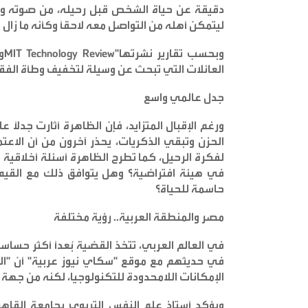
دقيقة عن حياة الشخص قبل رحيله، من صوته وإج
ليتمكن أهله من التواصل معه لاحقاً وكأنه ما زال 
وبحسب تقارير نشرتها
"BBC
MIT Technology Review"
و
العائلات التي تبحث عن وسيلة لتخفيف وطأة الفق
جدل عالمي واسع
ورغم الإقبال المتزايد، فإن الظاهرة أثارت جدلاً ع
الحزن وتبقي الذكريات، يحذر آخرون من أن الاع
لفكرة الرحيل، كما تطرح الظاهرة أسئلة أخلاقية
في هيئة افتراضية؟ وهل يتوافق ذلك مع القيم ال
حاسمة للحياة؟
مصر والمنطقة العربية.. رؤية مختلفة
في العالم العربي، تتخذ القضية بُعداً أكثر حسا
في حديثهم مع موقع "سكاي نيوز عربية" أن "ال
الإمكانات اللامحدودة للتكنولوجيا، لكنه من جهة
ويؤكد أستاذ علم النفس التربوي بجامعة القاهرة