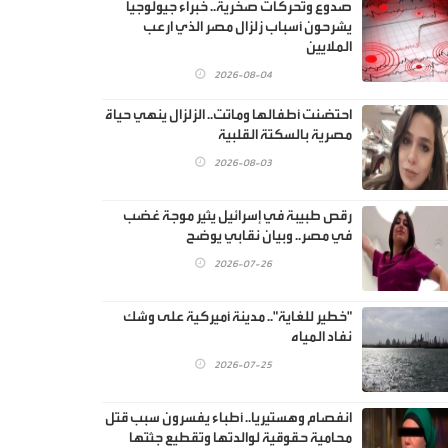
صدوع وتحركات صخرية.. خبراء جيولوجيا
يشرحون أسباب زلزال مصر الذي ارعب
الملايين
2026-08-04
احتضنت أطفالها وماتت.. الزلزال ينهي حياة
مصرية بالسكتة القلبية
2026-08-03
رقص طبيبة في إسرائيل يثير موجة غضب
في مصر.. وبيان نقابي يوضح
2026-07-26
"خطير للغاية".. مدينة أميركية على وشك
نفاد المياه
2026-07-25
انفصام وهستيريا.. أطباء يفسرون سبب قتل
محامية حقوقية لوالدتها وتقطيع جثتها