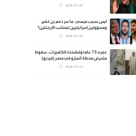
2026-07-25
ليس بسبب ميسي.. ما سر دعم بن غفير
ومسؤولين إسرائيليين لمنتخب الأرجنتين؟
2026-07-16
عمره 73 عاماً وفضحته الكاميرات.. سقوط
متحرش محطة المترو في مصر (فيديو)
2026-07-14