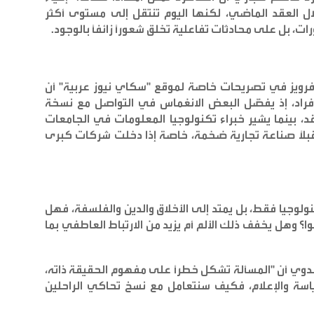
ل العقد الماضي، لكنها اليوم تنتقل إلى مستوى أكثر
ت، بل على محادثات تفاعلية تخلق شعوراً زائفاً بالوجود
.
 فرويز في تصريحات خاصة لموقع "سكاي نيوز عربية" أن
أفراد، إذ يفضّل البعض الانغماس في التواصل مع نسخة
، بينما يشير خبراء تكنولوجيا المعلومات في الجامعات
قبلاً صناعة تجارية ضخمة، خاصة إذا دخلت شركات كبرى
نولوجيا فقط، بل يمتد إلى الأخلاق والدين والفلسفة، فهل
 وهل يخفف ذلك الألم أم يزيد من الارتباط العاطفي بما
لبدوي أن "المسألة تشكل خطراً على مفهوم الحقيقة ذاته،
ياسة والإعلام، فكيف سنتعامل مع نسخ تحاكي الراحلين