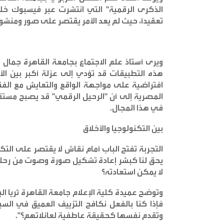
الذكرى الرقمية" التي انتشرت عبر فيسبوك خلا
تعقيداً، حيث لم يعد الأمر يقتصر على صور ومنشورا
ويرى أستاذ علم الاجتماع بجامعة القاهرة جمال
هذه التطبيقات قد تؤدي إلى عزلة أكبر بين ال
افتراضية على مواجهة الواقع والتعايش مع الفقد
المصرية إلى أن "الرحيل الرقمي" قد يصبح مست
في هذا المجال
.
بين التكنولوجيا والأخلاق
التجربة تفتح الباب أمام نقاش لا يقتصر على التك
يحق لنا كبشر إعادة تشكيل صورة وصوت من رحلوا؟
لا يمكن استعادته؟
وتوضح عميدة كلية الإعلام جامعة القاهرة ثريا ا
فإذا كنا بالفعل نكافح التزييف العميق في الس
وتقدم نفسها كحقيقة عاطفية لعائلاتهم؟
".