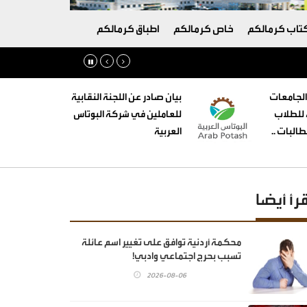
تاب كرمالكم
خاص كرمالكم
اطباق كرمالكم
الجامعات
بيان صادر عن اللجنة النقابية
ه للطلاب
للعاملين في شركة البوتاس
البات ..
العربية
قرأ أيضا
محكمة أردنية توافق على تغيير اسم عائلة
تسبب بحرج اجتماعي وادبي!
2026-08-06