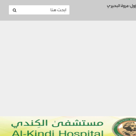
ؤول: مروة البحيري