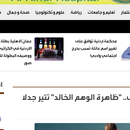
ثمار
تعليم و جامعات
رياضة
علوم و تكنولوجيا
صحة و جمال
ك
ترامب والبنتاغون
محكمة أردنية توافق على
عمان الاهلية بطلة 
تغيير اسم عائلة تسبب بحرج
الأردنية في الكراتي
اجتماعي وادبي!
ووصيفه البطولة للط
صور
ا
 "ظاهرة الوهم الخالد" تثير جدلا