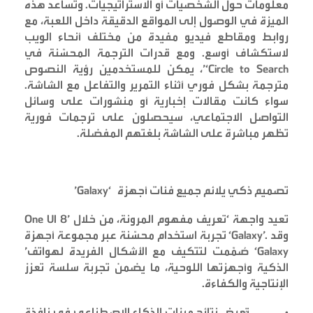
معلومات حول الشخصيات أو الاستراتيجيات. وتساعد هذه
الميزة في الوصول إلى المواقع الدقيقة داخل اللعبة، مع
روابط ومقاطع فيديو مفيدة من مختلف أنحاء الويب
لاستكشاف أوسع. ومع قدرات الترجمة المحسّنة في
‘Circle to Search’
، يمكن للمستخدمين رؤية النصوص
مترجمة بشكل فوري أثناء التمرير والتفاعل مع الشاشة.
سواء كانت مقالات إخبارية أو منشورات على وسائل
التواصل الاجتماعي، سيحصلون على ترجمات فورية
تظهر مباشرة على الشاشة بلغتهم المفضلة
.
تصميم ذكي يلائم جميع فئات أجهزة
‘Galaxy’
تعيد واجهة
‘One UI 8’
تعريف مفهوم المرونة، من خلال
وقد
‘Galaxy’.
تجربة استخدام محسّنة عبر مجموعة أجهزة
‘Galaxy’
صُمّمت لتتكيف مع الأشكال الفريدة لهواتف
الذكية وأجهزتها اللوحية، ما يضمن تجربة سلسة تعزز
الإنتاجية والكفاءة
.
•
تُعرض نتائج ميزات الذكاء الاصطناعي في نافذة