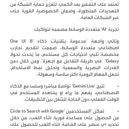
تعتمد على التشفير بعد الكمي، لتعزيز حماية الشبكة من
التهديدات المتطورة، وضمان الخصوصية القوية حتى
عبر الشبكات العامة
.
تجربة
‘AI’
متعددة الوسائط مصممة لتواكبك
وتأتي واجهة
‘One UI 8’
مدعومة بتقنيات ذكاء
اصطناعي متعددة الوسائط، صُممت لتقديم تجارب
مخصصة تلبي احتياجات كل مستخدم، ما يُحدث تحولًا
‘Galaxy’.
في طريقة التفاعل مع أجهزة
ومن خلال دمج
القدرات البصرية والسمعية وتحليل نمط الاستخدام،
تجعل المهام اليومية أكثر سلاسة وسهولة
.
•
تتيح
‘Gemini Live’
تواصلاً مباشراً وسلسًا مع الذكاء
الاصطناعي، يفهم ما يراه أو يشاهده المستخدم في
الوقت الفعلي، دون الحاجة للتنقل بين التطبيقات
.
•
تُمكّن
‘Circle to Search with Google’
المستخدمين
من الحصول على مساعدة فورية أثناء اللعب، من خلال
تحديد أي عنصر على الشاشة أثناء اللعب للحصول على