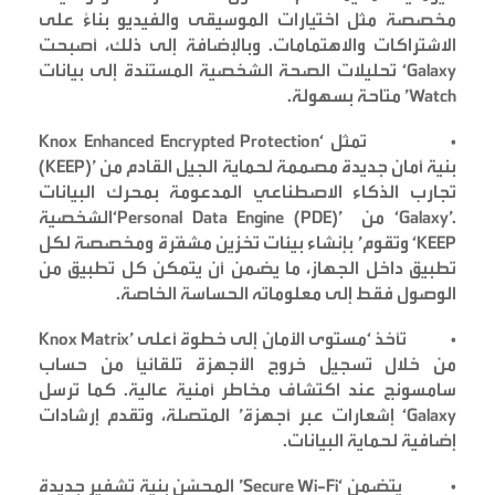
مخصصة مثل اختيارات الموسيقى والفيديو بناءً على
الاشتراكات والاهتمامات. وبالإضافة إلى ذلك، أصبحت
‘Galaxy
تحليلات الصحة الشخصية المستندة إلى بيانات
Watch’
متاحة بسهولة
.
•
تمثل
‘Knox Enhanced Encrypted Protection
بنية أمان جديدة مصممة لحماية الجيل القادم من
(KEEP)’
تجارب الذكاء الاصطناعي المدعومة بمحرك البيانات
‘Galaxy’.
من
‘Personal Data Engine (PDE)’
الشخصية
‘KEEP’
وتقوم
بإنشاء بيئات تخزين مشفّرة ومخصصة لكل
تطبيق داخل الجهاز، ما يضمن أن يتمكن كل تطبيق من
الوصول فقط إلى معلوماته الحساسة الخاصة
.
•
تأخذ
‘Knox Matrix’
مستوى الأمان إلى خطوة أعلى
من خلال تسجيل خروج الأجهزة تلقائيًا من حساب
سامسونج عند اكتشاف مخاطر أمنية عالية. كما ترسل
‘Galaxy’
إشعارات عبر أجهزة
المتصلة، وتقدم إرشادات
إضافية لحماية البيانات
.
•
يتضمن
‘Secure Wi-Fi’
المحسّن بنية تشفير جديدة