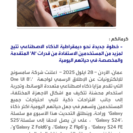
كرمالكم :
-
خطوة جديدة نحو ديمقراطية الذكاء الاصطناعي تتيح
لمزيد من المستخدمين الاستفادة من قدرات
‘AI’
المتقدمة
والمخصصة في حياتهم اليومية
عمان، الأردن – 28 أيلول 2025 – أعلنت شركة سامسونج
للإلكترونيات عن الإطلاق الرسمي لواجهة
‘One UI 8’
،
التي تقدم مزايا ذكاء اصطناعي متعددة الوسائط، وتجربة
استخدام محسّنة تتكيف مع أشكال الأجهزة المختلفة،
إلى جانب اقتراحات ذكية تلبي احتياجات جميع
المستخدمين وتُسهِم في جعل حياتهم اليومية أكثر ذكاءً
‘Galaxy
وراحة. وينطلق التحديث هذا الأسبوع مع سلسلة
،
‘Galaxy S24’
، على أن يصل لاحقًا إلى سلسلة
S25’
‘Galaxy S24 FE’
، و
’Galaxy Z Flip6’
، و
’Galaxy Z Fold6’
و
،