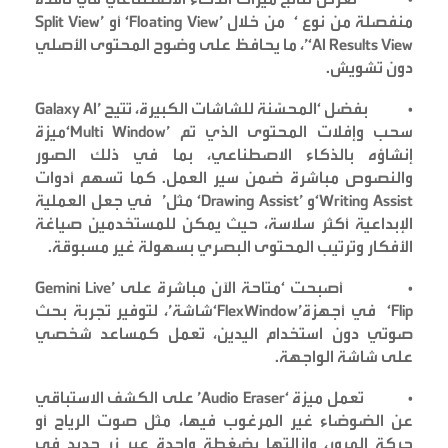
منفصلة من نوع
‘Split View’
من خلال
‘Floating View’
أو
‘AI Results View’
، ما يحافظ على وضوح المحتوى الأصلي
دون تشويش
.
•
بفضل
‘Galaxy AI’
المحسّنة للشاشات الكبيرة، تتيح
سحب وإفلات المحتوى الذي تم
‘Multi Window’
ميزة
إنشاؤه بالذكاء الاصطناعي، بما في ذلك الصور
والنصوص مباشرة ضمن سير العمل. كما تسهم أدوات
‘Writing Assist’
و
‘Drawing Assist’
مثل
في جعل العملية
الإبداعية أكثر سلاسة، حيث يمكن للمستخدمين صياغة
الأفكار وترتيب المحتوى البصري بسهولة غير مسبوقة
.
•
أصبحت
‘Gemini Live’
متاحة الآن مباشرة على
‘Flip’
في أجهزة
‘FlexWindow’
شاشة
، لتوفير تجربة بحث
صوتي دون استخدام اليدين، تعمل كمساعد شخصي
على شاشة الواجهة
.
•
تعمل ميزة
‘Audio Eraser’
على الكشف الاستباقي
عن الضوضاء غير المرغوب فيها، مثل صوت الرياح أو
حركة المرور، وإزالتها بضغطة واحدة عبر زر جديد في