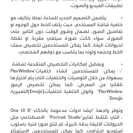
تطبيقات الفيديو والصوت
.
•
يتضمن التصميم الجديد للساعة نمطًا يتكيّف مع
خلفية شاشة المستخدم، حيث يلتف الخط حول الوجوه أو
تفاصيل الصور، لضمان وضوح الوقت دون التأثير على
الصورة، سواء كانت صورة سيلفي مقربة أو لقطة
لحيوانات أليفة. كما يمكن للمستخدمين تخصيص سمك
الخط وحجمه ولونه بما يتناسب مع ذوقهم الشخصي
.
•
وبفضل إمكانيات التخصيص المتقدمة لشاشة
‘FlexWindow’
، يمكن للمستخدمين إنشاء خلفيات
بسهولة من خلال التوصيات والخلفيات التي يتم اختيارها
تلقائيًا من المعرض. كما يمكن تخصيص الرموز
‘FlexWindow
وألوان الخلفية لخلفيات
(Emojis)
التعبيرية
Emojis’.
وتوفّر واجهة
‘One UI 8’
أيضًا أدوات مدعومة بالذكاء
، التي تلتقط تعابير
‘Portrait Studio’
الاصطناعي مثل
الحيوانات الأليفة بدقة كبيرة، ثم تُنتج صورًا فنية بأسلوب
استوديو احترافي. كما يمكن للمستخدمين الاستمتاع