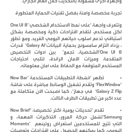
وأجهزة أخرى مشمولة بالتحديث خلال العام الجاري
.
تجربة مخصصة وآمنة بفضل تقنيات الحماية المتطورة
وتتعرف واجهة
‘One UI 8’
على نمط الاستخدام الشخصي
لكل مستخدم، لتقدّم اقتراحات ذكية ومخصصة بشكل
استباقي تدعم أسلوب حياتهم اليومي الفريد. ومع تطوّر
، يزداد التزام سامسونج بحماية البيانات
‘Galaxy AI’
قدرات
‘One UI 8’
الشخصية. تجمع
بين أدوات التخصيص
المتقدمة وميزات الأمان الرائدة، لتلبي احتياجات
المستخدم المتوقعة مع الحفاظ على أمان معلوماته
.
•
تُظهر
‘Now Bar’
أنشطة التطبيقات المستخدمة
‘FlexWindow’
وتقدم تشغيل الوسائط مباشرة على شاشة
‘Galaxy Z Flip’
في جهاز
، كما أصبحت الآن متكاملة مع
عدد أكبر من تطبيقات الطرف الثالث
.
•
تقدم
‘Now Brief’
تحديثات يومية أكثر تخصيصًا،
‘Samsung
تشمل حركة المرور، التذكيرات المهمة، و
التي تتيح للمستخدمين استعراض روتينهم
Moments’
اليومي. كما يمكنهم الحصول على اقتراحات وتوصيات