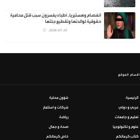
انفصام وهستيريا.. أطباء يفسرون سبب قتل محامية
حقوقية لوالدتها وتقطيع جثتها
2026-07-25
أقسام الموقع
الرئيسية
شؤون محلية
عربي و دولي
شركات و استثمار
تعليم و جامعات
رياضة
علوم و تكنولوجيا
صحة و جمال
كتاب كرمالكم
خاص كرمالكم