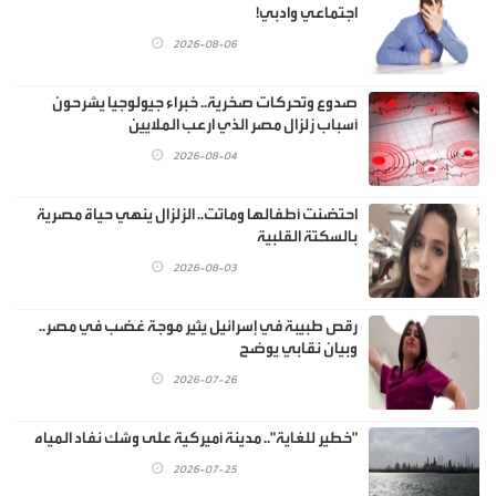
اجتماعي وادبي!
2026-08-06
صدوع وتحركات صخرية.. خبراء جيولوجيا يشرحون
أسباب زلزال مصر الذي ارعب الملايين
2026-08-04
احتضنت أطفالها وماتت.. الزلزال ينهي حياة مصرية
بالسكتة القلبية
2026-08-03
رقص طبيبة في إسرائيل يثير موجة غضب في مصر..
وبيان نقابي يوضح
2026-07-26
"خطير للغاية".. مدينة أميركية على وشك نفاد المياه
2026-07-25