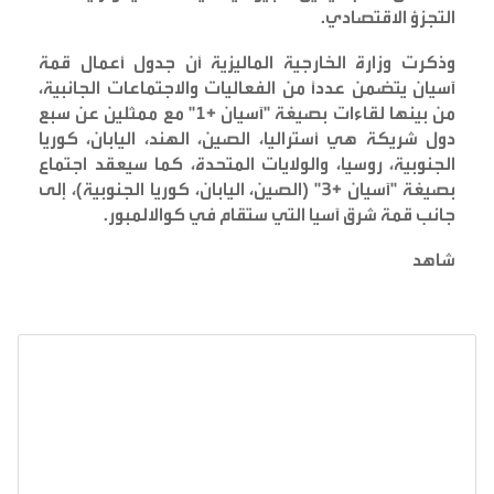
التجزؤ الاقتصادي
.
وذكرت وزارة الخارجية الماليزية أن جدول أعمال قمة
آسيان يتضمن عدداً من الفعاليات والاجتماعات الجانبية،
من بينها لقاءات بصيغة "آسيان +1" مع ممثلين عن سبع
دول شريكة هي أستراليا، الصين، الهند، اليابان، كوريا
الجنوبية، روسيا، والولايات المتحدة، كما سيعقد اجتماع
بصيغة "آسيان +3" (الصين، اليابان، كوريا الجنوبية)، إلى
جانب قمة شرق آسيا التي ستقام في كوالالمبور
.
شاهد