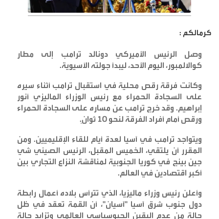
كرمالكم :
وصل الرئيس الأميركي دونالد ترامب إلى مطار
كوالالمبور، اليوم الأحد، ليبدأ جولته الآسيوية
.
وكانت فرقة رقص محلية في استقبال ترامب أثناء سيره
على السجادة الحمراء مع رئيس الوزراء الماليزي أنور
إبراهيم. وقد خرج ترامب عن مساره على السجادة الحمراء
ورقص أمام أفراد الفرقة لنحو 10 ثوانٍ
.
ويتواجد ترامب في آسيا لعدة أيام للقاء الإقليميين. ومن
المقرر أن يلتقي، الخميس المقبل، الرئيس الصيني شي
جين بينج في كوريا الجنوبية لمناقشة النزاع التجاري بين
أكبر اقتصادين في العالم
.
وأعلن رئيس وزراء ماليزيا، الذي تترأس بلاده أعمال رابطة
دول جنوب شرق آسيا "آسيان"، أن القمة تعقد في ظل
حالة من عدم اليقين الجيوسياسي العالمي وتزايد حالة