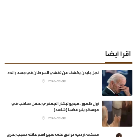
اقرأ أيضا
نجل بايدن يكشف عن تفشي السرطان في جسد والده
2026-08-09
أول ظهور.. فيديو لبشار الجعفري بحفل صاخب في
موسكو يثير غضبا (شاهد)
2026-08-09
محكمة أردنية توافق على تغيير اسم عائلة تسبب بحرج