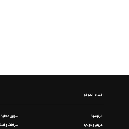
أقسام الموقع
الرئيسية
شؤون محلية
عربي و دولي
شركات و استث