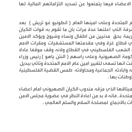
لاعضاء فيها يتمنعوا عن تسديد التزاماتهم المالية لها
 المتحدة وعلى امينها العام ( انطونيو غو تريش ) بعد
 بسبب مواقفه المشرفة التي اعلنها عدة مرات بان ما تقوم به قوات الكيان
مة بحق مدنيين من اطفال ونساء وشيوخ ويؤكد الامين
 قطاع غزة وفي مقدمتها المستشفيات ومقرات الامم
ء الشعب الفلسطيني في القطاع ولانه وقف موقفا عادلا
مة الصهيونية وعلى راسهم ( النتن ياهو ) رئيس وزراء
نت انها تسعى لتغيير امين عام الامم المتحدة وتأتي ببديل
ه وابادته الجماعية ومحاولاته طمس القضية الفلسطينية
وطنات بها
.
 ميثاقها الذي مزقه مندوب الكيان الصهيوني امام اعضاء
لمتحدة , فانه لا بد من اعادة النظر في عضوية مجلس الامن
ارات بالأجماع لمصلحة السلام والسلم العالمي
.