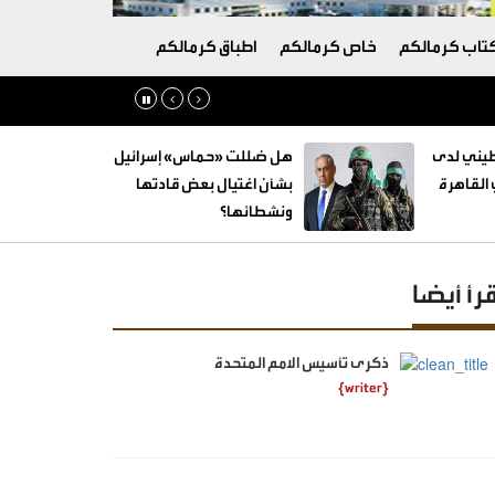
تاب كرمالكم
خاص كرمالكم
اطباق كرمالكم
طيني لدى
هل ضللت «حماس» إسرائيل
القاهرة
بشأن اغتيال بعض قادتها
ونشطائها؟
قرأ أيضا
ذكرى تأسيس الامم المتحدة
{writer}