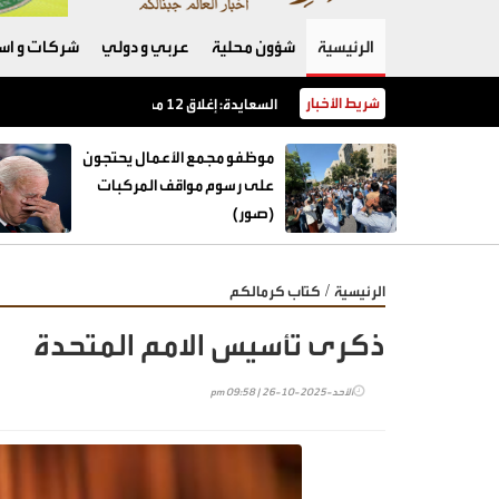
الرئيسية
شؤون محلية
عربي و دولي
شركات و است
شريط الأخبار
السعايدة: إغلاق 12 محطة محروقات منذ بداية العام وضبط حالات خلط بنزين
موظفو مجمع الأعمال يحتجون
على رسوم مواقف المركبات
(صور)
/
الرئيسية
كتاب كرمالكم
ذكرى تأسيس الامم المتحدة
الأحد-2025-10-26 | 09:58 pm