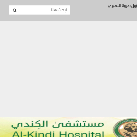
ؤول: مروة البحيري