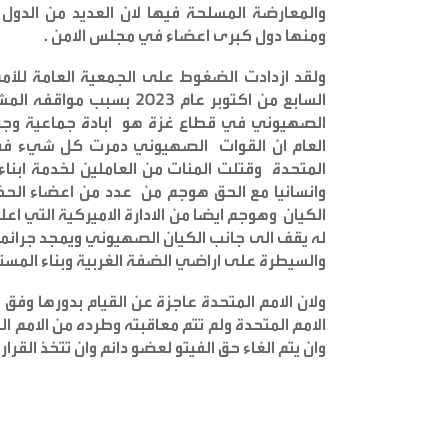
والمعارضة المسلحة فيها لان العديد من الدول ا
ومنها دول كبرى اعضاء في مجلس الامن
.
ولقد ازدادت الضغوط على الجمعية العامة للأمم
السابع من اكتوبر عام 2023
الصهيوني في قطاع غزة هو ابادة جماعية وجري
العام ان القوات الصهيوني دمرت كل شيء في
المتحدة وقتلت المئات من العاملين لخدمة ابنا
وانسانيا مع الحق هوجم من عدد من اعضاء الحكو
الكيان وهوجم ايضا من الادارة الاميركية التي اعل
له يقف الى جانب الكيان الصهيوني ويمجد جرائم
والسيطرة على اراضي الضفة الغربية وبناء المست
ولان الامم المتحدة عاجزة عن القيام بدورها وفق
الامم المتحدة ولم تتم معاقبته وطرده من الامم ا
وان يتم الغاء حق الفيتو لعضو دائم وان تتخذ القر