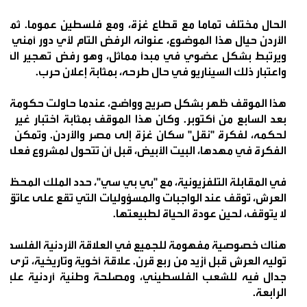
الحال مختلف تماما مع قطاع غزة، ومع فلسطين عموما. ثمة م
الأردن حيال هذا الموضوع، عنوانه الرفض التام لأي دور أمني ف
ويرتبط بشكل عضوي في مبدأ مماثل، وهو رفض تهجير الفل
واعتبار ذلك السيناريو في حال طرحه، بمثابة إعلان حرب.
هذا الموقف ظهر بشكل صريح وواضح، عندما حاولت حكومة نتنيا
بعد السابع من أكتوبر. وكان هذا الموقف بمثابة اختبار غير م
لحكمه، لفكرة "نقل" سكان غزة إلى مصر والأردن. وتمكن الأ
الفكرة في مهدها، البيت الأبيض، قبل أن تتحول لمشروع فعلي.
في المقابلة التلفزيونية، مع "بي بي سي"، حدد الملك المحظور
العرش، توقف عند الواجبات والمسؤوليات التي تقع على عاتق ال
لا يتوقف، لحين عودة الحياة لطبيعتها.
هناك خصوصية مفهومة للجميع في العلاقة الأردنية الفلسطينية
توليه العرش قبل أزيد من ربع قرن. علاقة أخوية وتاريخية، ترى ف
جدال فيه للشعب الفلسطيني، ومصلحة وطنية أردنية عليا
الرابعة.