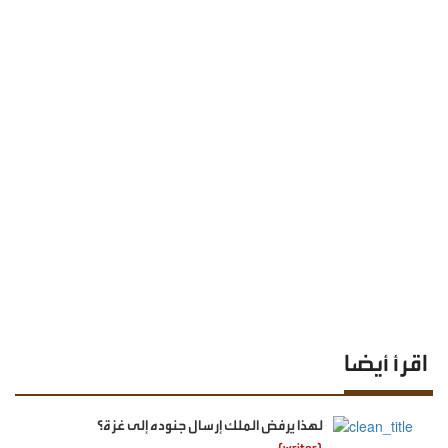
اقرأ أيضا
لهذا يرفض الملك إرسال جنوده إلى غزة؟
{writer}