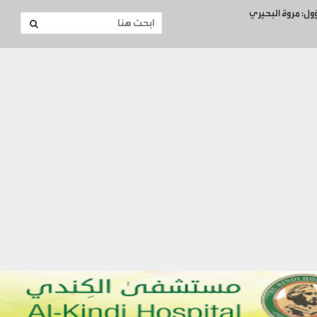
ؤول: مروة البحيري