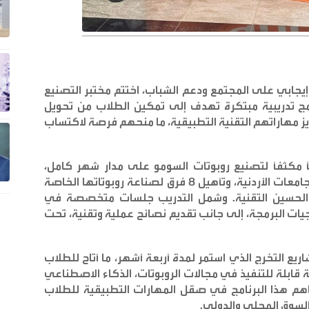
إيجابي على المجتمع ودعم الشباب، اختتم مختبر التصنيع
امج تدريبية مبتكرة تهدف إلى تمكين الطلاب من تحويل
عزيز مهاراتهم التقنية التطبيقية، ما منحهم فرصة لاكتساب
باً مكثفاً لتصنيع روبوتات السومو على مدار شهر كامل،
بمشاركة أكثر من 50 طالبةً وطالباً من مختلف الجامعات الأردنية، وتأهيل 8 فرق لصناعة روبوتاتها الخاصة
 الحسين التقنية. وشمل التدريب جلسات متخصصة في
يات البرمجة، إلى جانب تقديم نصائح عملية وتقنية، تحت
ريع التخرج الذي استمر لمدة أربعة أشهر، ما أتاح للطلاب
 قابلة للتنفيذ في مجالات الروبوتات، الذكاء الاصطناعي
وساهم هذا البرنامج في صقل المهارات التطبيقية للطلاب
لسوق المحلي والدولي.