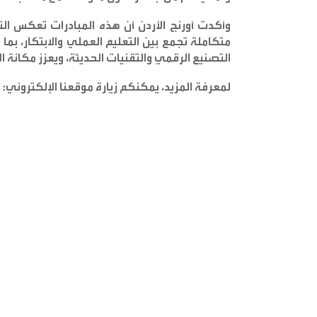
وأكدت أورنج الأردن أن هذه المبادرات تعكس التز
متكاملة تجمع بين التعليم العملي والابتكار، بم
التصنيع الرقمي والتقنيات الحديثة، ويعزز مكانة ال
لمعرفة المزيد، يمكنكم زيارة موقعنا الإلكتروني:
o