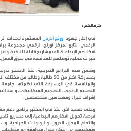
كرمالكم :
في إطار جهود
أورنج
الأردن
المستمرة لإحداث أثر 
الرقمي التابع لمركز أورنج الرقمي مجموعة بر
أفكارهم الإبداعية إلى مشاريع قابلة للتنفيذ، وت
خبرات عملية تؤهلهم للمنافسة في سوق العمل.
وضمن هذه البرامج التدريبية، نفذ المختبر تدري
والمنافسة في المسابقة التي نظمتها جامعة
التصنيع الرقمي، التصميم الميكانيكي، واستراتيج
إشراف خبراء ومهندسين متخصصين
.
وعلى صعيد آخر، نفّذ في المختبر برنامج دعم مشا
فرصة تحويل أفكارهم الإبداعية إلى مشاريع تقنية
والتعلم المعزز، الدرون، والروبوتات الجراحية. 
وتمكينهم من ابتكار حلول متوافقة مع متطلبات ا