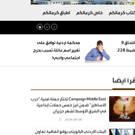
تاب كرمالكم
خاص كرمالكم
اطباق كرمالكم
‏التنمية الاجتماعية: التحاق 9
محكمة أردنية توافق على
أطفال بأسر بديلة وضبط 228
تغيير اسم عائلة تسبب بحرج
اجتماعي وادبي!
قرأ أيضا
Campaign Middle East تختار حملة أمنية "درب
الأساطير" ضمن أبرز خمس حملات إبداعية
في الشرق الأوسط لشهر حزيران
2026-08-06
البنك الأردني الكويتي يوقع اتفاقية تعاون