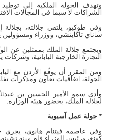
وتهدف الجولة الملكية إلى توطيد ا
الشراكات لا سيما في المجالات الاقتص
وفي طوكيو، يلتقي جلالته، بجلالة إم
ساناي تاكايتشي، ووزراء ومسؤولين ياب
ويجتمع جلالة الملك بممثلين عن الوكال
التجارة الخارجية اليابانية، وشركات ياب
ومن المقرر أن يوقّع الأردن مع الي
الجولة، اتفاقيات تعاون ومذكرات تف
وأدى سمو الأمير الحسين بن عبدﷲ ال
لجلالة الملك، بحضور هيئة الوزارة.
* جولة عمل آسيوية
وفي عاصمة فيتنام هانوي، يجري جلا
كونغ، ورئيس الوزراء فام مينه تشينه