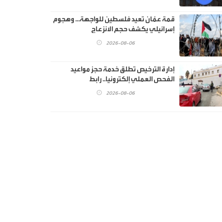
قمة عمّان تعيد فلسطين للواجهة… وهجوم
إسرائيلي يكشف حجم الانزعاج
2026-08-06
إدارة الترخيص تطلق خدمة حجز مواعيد
الفحص العملي إلكترونيا.. رابط
2026-08-06