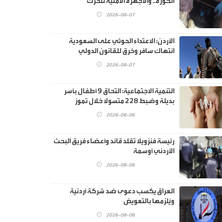
الكورة.. والأجهزة الأمنية تتحرك
2026-08-07
الأردن: الاعتداء الحوثي على السعودية
انتهاك سافر وخرق للقانون الدولي
2026-08-07
‏التنمية الاجتماعية: التحاق 9 أطفال بأسر
بديلة وضبط 228 متسولا خلال تموز
2026-08-06
رئيسة فنزويلا تقلد قائد وأعضاء فريق البحث
الأردني أوسمة
2026-08-06
العراق يكسب دعوى ضد شركة أردنية
ويُلزمها بالتعويض
2026-08-06