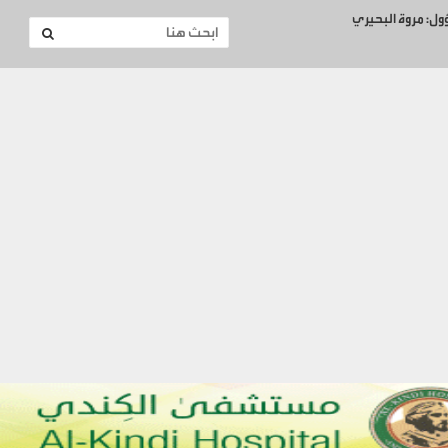
ؤول: مروة البحيري