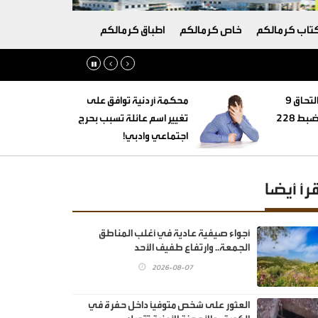
تاب كرمالكم
خاص كرمالكم
اطباق كرمالكم
‏التنمية الاجتماعية: التحاق 9
محكمة أردنية توافق على
أطفال بأسر بديلة وضبط 228
تغيير اسم عائلة تسبب بحرج
اجتماعي وادبي!
قرأ أيضا
أجواء صيفية عادية في أغلب المناطق
الجمعة.. وارتفاع طفيف الأحد
2026-08-07
العثور على شخص متوفيًا داخل حفرة في