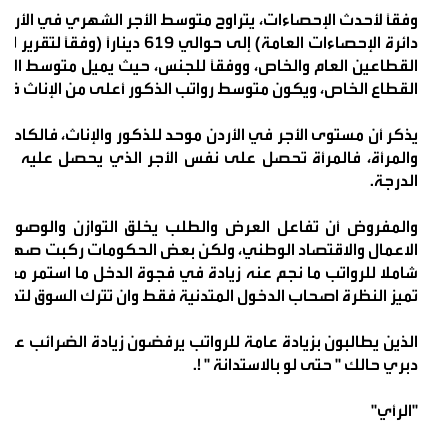
القطاعين العام والخاص، ووفقًا للجنس، حيث يميل متوسط الأج
القطاع الخاص، ويكون متوسط رواتب الذكور أعلى من الإناث في 
يذكر أن مستوى الأجر في الأردن موحد للذكور والإناث، فالكادر 
والمرأة، فالمرأة تحصل على نفس الأجر الذي يحصل عليه ال
الدرجة.
والمفروض أن تفاعل العرض والطلب يخلق التوازن والوصول إل
الاعمال والاقتصاد الوطني، ولكن بعض الحكومات ركبت صهوة
شاملا للرواتب ما نجم عنه زيادة في فجوة الدخل ما استمر معه ا
تميز النظرة اصحاب الدخول المتدنية فقط وان تترك السوق لتحقي
الذين يطالبون بزيادة عامة للرواتب يرفضون زيادة الضرائب عل
دبري حالك " حتى لو بالاستدانة " !.
"الرأي"