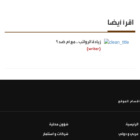
اقرأ أيضا
زيادة الرواتب .. مع أم ضد ؟
{writer}
أقسام الموقع
الرئيسية
شؤون محلية
عربي و دولي
شركات و استثمار