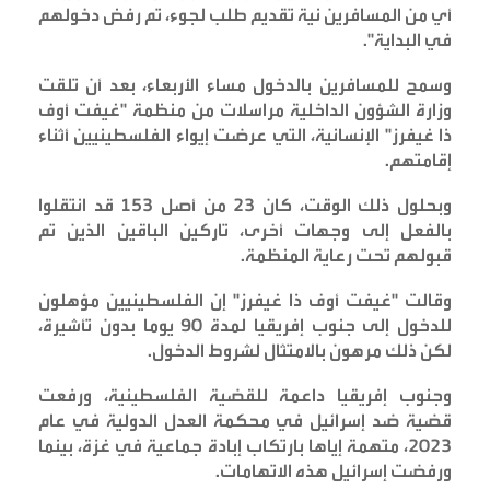
أي من المسافرين نية تقديم طلب لجوء، تم رفض دخولهم
في البداية
".
وسمح للمسافرين بالدخول مساء الأربعاء، بعد أن تلقت
وزارة الشؤون الداخلية مراسلات من منظمة "غيفت أوف
ذا غيفرز" الإنسانية، التي عرضت إيواء الفلسطينيين أثناء
إقامتهم
.
وبحلول ذلك الوقت، كان 23 من أصل 153 قد انتقلوا
بالفعل إلى وجهات أخرى، تاركين الباقين الذين تم
قبولهم تحت رعاية المنظمة
.
وقالت "غيفت أوف ذا غيفرز" إن الفلسطينيين مؤهلون
للدخول إلى جنوب إفريقيا لمدة 90 يوما بدون تأشيرة،
لكن ذلك مرهون بالامتثال لشروط الدخول
.
وجنوب إفريقيا داعمة للقضية الفلسطينية، ورفعت
قضية ضد إسرائيل في محكمة العدل الدولية في عام
2023، متهمة إياها بارتكاب إبادة جماعية في غزة، بينما
ورفضت إسرائيل هذه الاتهامات
.