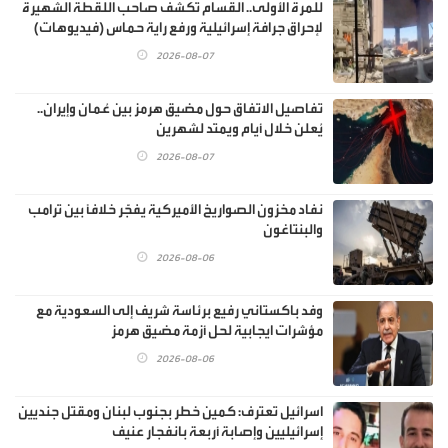
للمرة الأولى.. القسام تكشف صاحب اللقطة الشهيرة
لإحراق جرافة إسرائيلية ورفع راية حماس (فيديوهات)
2026-08-07
تفاصيل الاتفاق حول مضيق هرمز بين عُمان وإيران..
يُعلن خلال أيام ويمتد لشهرين
2026-08-07
نفاد مخزون الصواريخ الأميركية يفجّر خلافًا بين ترامب
والبنتاغون
2026-08-06
وفد باكستاني رفيع برئاسة شريف إلى السعودية مع
مؤشرات ايجابية لحل أزمة مضيق هرمز
2026-08-06
اسرائيل تعترف: كمين خطر بجنوب لبنان ومقتل جنديين
إسرائيليين وإصابة أربعة بانفجار عنيف