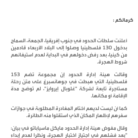
كرمالكم :
أعلنت سلطات الحدود في جنوب إفريقيا، الجمعة، السماح
بدخول 130 فلسطينيا وصلوا إلى البلاد الأربعاء قادمين
من كينيا، بعد رفض دخولهم في البداية لعدم استيفائهم
شروط الهجرة
.
وقالت هيئة إدارة الحدود إن مجموعة تضم 153
فلسطينيا، التي هبطت في جوهانسبرغ على متن رحلة
مستأجرة تابعة لشركة "غلوبال إيروايز"، لم توضح مدة
الإقامة أو مكانها
.
كما أن ليست لديهم أختام المغادرة المطلوبة في جوازات
سفرهم لإظهار المكان الذي استقلوا منه الطائرة
.
وقال مفوض هيئة إدارة الحدود مايكل ماسياباتو في بيان:
"بعد فشلهم في اجتياز اختبار الهجرة، ونظرا لعدم إبداء