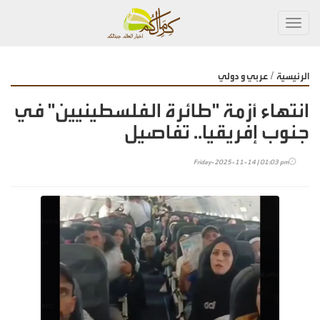
Toggl
navig
/
الرئيسية
عربي و دولي
انتهاء أزمة "طائرة الفلسطينيين" في
جنوب إفريقيا.. تفاصيل
Friday-2025-11-14 | 01:03 pm