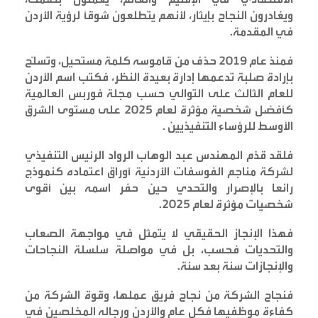
ويغادرون النجاح بإيثار، لأنهم يتطلعون شوقاً لرؤية الأردن
في المقدمة
.
فمنذ عام ٢٠١٩ حذف من قاموسه كلمة مستحيل، وتسلّح
بإرادة صلبة تدعمها إدارة بعيدة النظر، فكتب اسم الأردن
للعام الثالث على التوالي حسب مجلة فوربس العالمية
كأفضل شخصية مؤثرة لعام ٢٠٢٥ على مستوى الشرق
الأوسط للرؤساء التنفيذيين
.
فلقد قدّم المهندس عبد الوهاب الرواد الرئيس التنفيذي
لشركة مناجم الفوسفات الأردنية أوراق اعتماده كنموذج
رائعا بالإصرار والتحدي حين حفر اسمه بين أقوى
شخصيات مؤثرة لعام ٢٠٢٥
.
فهذا الإنجاز الحقيقي لا يتمثل في مواجهة الصعاب
والتحديات فحسب، بل في مواصلة سلسلة النجاحات
والإنجازات سنة بعد سنة
.
فنجاح الشركة من نجاح فريق عملها، وقوة الشركة من
كفاءة موظفيها فكل عام والأردن ورجاله المخلصين في