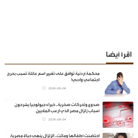
اقرأ أيضا
محكمة أردنية توافق على تغيير اسم عائلة تسبب بحرج
اجتماعي وادبي!
2026-08-06
صدوع وتحركات صخرية.. خبراء جيولوجيا يشرحون
أسباب زلزال مصر الذي ارعب الملايين
2026-08-04
احتضنت أطفالها وماتت.. الزلزال ينهي حياة مصرية