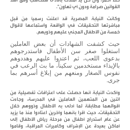
القوانين صرامة ودون أي تهاون
".
وكانت النيابة المصرية قد أعلنت رسمياً من قبل
مباشرتها التحقيقات في الواقعة واستماعها لأقوال
خمسة من الأطفال المجني عليهم وذويهم
.
حيث كشفت الشهادات أن بعض العاملين
استغلوا صغر سن الأطفال فاستدرجوهم
بدعوى اللعب، ثم اعتدوا عليهم وهددوهم
بالإيذاء مستخدمين سكيناً، ما بث الرعب في
نفوس الصغار ومنعهم من إبلاغ أسرهم بما
جرى
.
وأكدت النيابة أنها حصلت على اعترافات تفصيلية من
اثنين من المتهمين العاملين في المدرسة، وجاءت
أقوالهما مطابقة لما أدلى به الأطفال وذووهم خلال
التحقيقات، حيث أقرا بأنهما وآخرين اعتادوا منذ ما يزيد
عن عام استدراج أطفال من مرحلة رياض الأطفال إلى
أماكن بعيدة عن الإشراف وكاميرات المراقبة، وقاموا