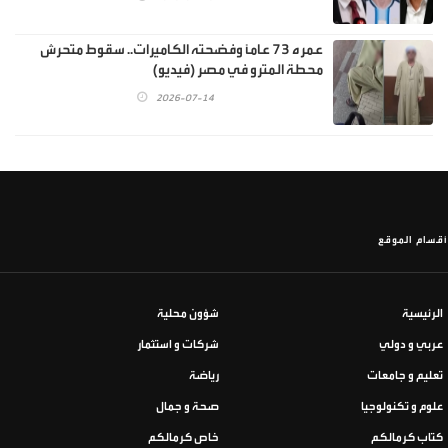
عمره 73 عاماً وفضحته الكاميرات.. سقوط متحرش
محطة المترو في مصر (فيديو)
2026-07-14
أقسام الموقع
الرئيسية
شؤون محلية
عربي و دولي
شركات و استثمار
تعليم و جامعات
رياضة
علوم و تكنولوجيا
صحة و جمال
كتاب كرمالكم
خاص كرمالكم