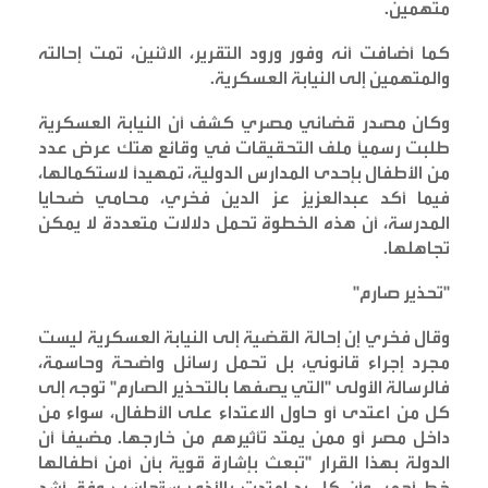
متهمين
.
كما أضافت أنه وفور ورود التقرير، الاثنين، تمت إحالته
والمتهمين إلى النيابة العسكرية
.
وكان مصدر قضائي مصري كشف أن النيابة العسكرية
طلبت رسمياً ملف التحقيقات في وقائع هتك عرض عدد
من الأطفال بإحدى المدارس الدولية، تمهيداً لاستكمالها،
فيما أكد عبدالعزيز عز الدين فخري، محامي ضحايا
المدرسة، أن هذه الخطوة تحمل دلالات متعددة لا يمكن
تجاهلها
.
"
تحذير صارم
"
وقال فخري إن إحالة القضية إلى النيابة العسكرية ليست
مجرد إجراء قانوني، بل تحمل رسائل واضحة وحاسمة،
فالرسالة الأولى "التي يصفها بالتحذير الصارم" توجه إلى
كل من اعتدى أو حاول الاعتداء على الأطفال، سواء من
داخل مصر أو ممن يمتد تأثيرهم من خارجها. مضيفاً أن
الدولة بهذا القرار "تبعث بإشارة قوية بأن أمن أطفالها
خط أحمر، وأن كل يد امتدت بالأذى ستُحاسَب وفق أشد