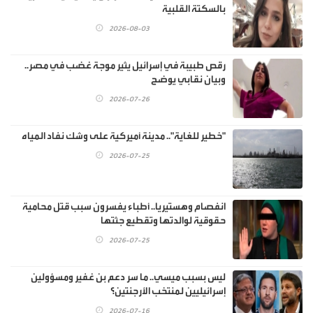
بالسكتة القلبية
2026-08-03
رقص طبيبة في إسرائيل يثير موجة غضب في مصر..
وبيان نقابي يوضح
2026-07-26
"خطير للغاية".. مدينة أميركية على وشك نفاد المياه
2026-07-25
انفصام وهستيريا.. أطباء يفسرون سبب قتل محامية
حقوقية لوالدتها وتقطيع جثتها
2026-07-25
ليس بسبب ميسي.. ما سر دعم بن غفير ومسؤولين
إسرائيليين لمنتخب الأرجنتين؟
2026-07-16